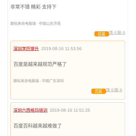
非常不错 精彩 支持下
跟帖来自电脑端 · 中国山东济南
顶:
0
踩:
0
回复
深圳学历提升
2019-08-16 11:53:56
百度是越来越规范严格了
跟帖来自电脑端 · 中国广东深圳
顶:
0
踩:
0
回复
深圳六西格玛培训
2019-08-16 11:51:25
百度百科越来越难做了