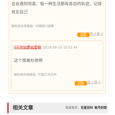
总会遇到惊喜；每一种生活都有各自的轨迹，记得
肯定自己
跟帖来自电脑端 · 中国四川成都
顶:
0
踩:
0
回复
0元仿站建站营销
2019-08-15 15:52:44
这个很难杜绝啊
跟帖来自电脑端 · 中国江苏苏州
顶:
0
踩:
0
回复
相关文章
阅读更多：
百度百科
账号封禁