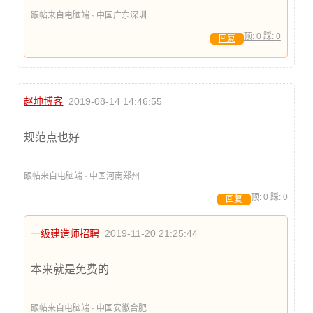
跟帖来自电脑端 · 中国广东深圳
顶:
0
踩:
0
回复
赵坤博客
2019-08-14 14:46:55
规范点也好
跟帖来自电脑端 · 中国河南郑州
顶:
0
踩:
0
回复
一级建造师招聘
2019-11-20 21:25:44
本来就是免费的
跟帖来自电脑端 · 中国安徽合肥