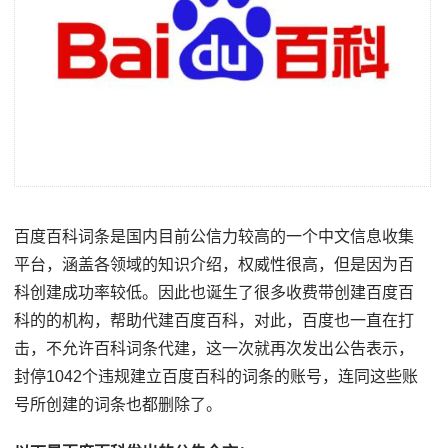
百度百科词条是国内目前公信力较高的一个中文信息收集
平台，涵盖各领域的知识介绍，权威性很高，但是因为百
科创建成功率较低。因此也诞生了很多收费带创建百度百
科的的机构，帮助代建百度百科，对此，百度也一直在打
击，不允许百科词条代建，这一次就再次发出公告表示，
封停1042个违规建立百度百科的词条的账号，连同这些账
号所创建的词条也都删除了。