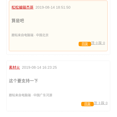
松松编辑杰哥
2019-08-14 18:51:50
算是吧
跟帖来自电脑端 · 中国北京
顶:
0
踩:
0
回复
素材火
2019-08-14 16:23:25
这个要支持一下
跟帖来自电脑端 · 中国广东河源
顶:
3
踩:
0
回复