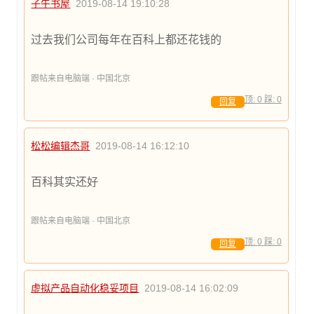
子午书屋
2019-08-14 19:10:28
过去我们公司每年在百科上都还花钱的
跟帖来自电脑端 · 中国北京
顶:
0
踩:
0
回复
松松编辑杰哥
2019-08-14 16:12:10
百科其实还好
跟帖来自电脑端 · 中国北京
顶:
0
踩:
0
回复
虚拟产品自动化稳妥项目
2019-08-14 16:02:09