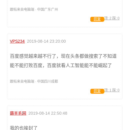
跟帖来自电脑端 · 中国广东广州
顶:
2
踩:
0
回复
VPS234
2019-08-14 23:20:00
百度感觉越来越不行了，现在头条都做搜索了不知道
能不能打败百度，百度就看人工智能能不能崛起了
跟帖来自电脑端 · 中国四川成都
顶:
1
踩:
0
回复
薅羊毛网
2019-08-14 22:50:48
我的也挨封了