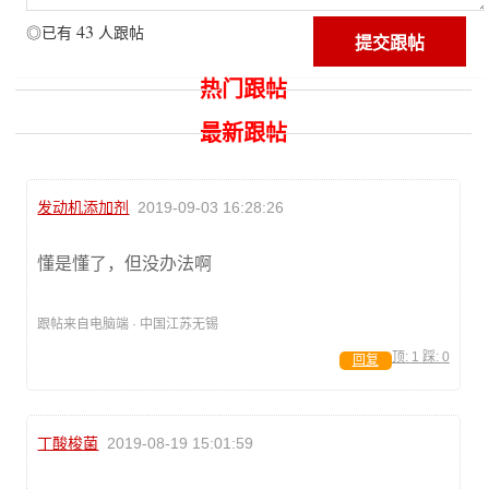
43
◎已有
人跟帖
热门跟帖
最新跟帖
发动机添加剂
2019-09-03 16:28:26
懂是懂了，但没办法啊
跟帖来自电脑端 · 中国江苏无锡
顶:
1
踩:
0
回复
丁酸梭菌
2019-08-19 15:01:59