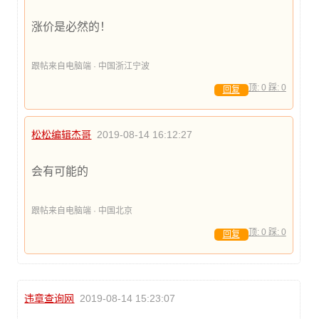
涨价是必然的！
跟帖来自电脑端 · 中国浙江宁波
顶:
0
踩:
0
回复
松松编辑杰哥
2019-08-14 16:12:27
会有可能的
跟帖来自电脑端 · 中国北京
顶:
0
踩:
0
回复
违章查询网
2019-08-14 15:23:07