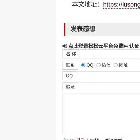
本文地址：
https://luso
发表感想
点此登录松松云平台免费
认证
名 称
联系
QQ
微信
网址
QQ
验证
22