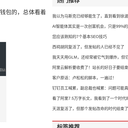
热门推荐
钱包的，总体看着
我以为马斯克已经够能生了，直到看到徐
AI智能体其实是一次创富机会，只是99%
错过了
您应该熟知的7个基本SEO技巧
西祠胡同复活了，但发帖的人已经不见了
我天天用GLM，还经常被它气到爆炸，但它
16万亿
阿里云解析要收费了！站长的好日子要结
客户原话：卢松松的脚本，一遍过！
钉钉员工喊累，副总裁也喊累：问题可能
了
看了阿里7.5万字长文，我看到了一个时代
天涯复活了，但那个发帖改命的时代结束
标签推荐