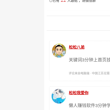
◎已有
人跟帖
，
进微信群
松松八弟
关键词3分钟上首页
评论来自电脑端 · 中国江苏无锡 时间:
松松我爱你
懒人赚钱软件3分钟