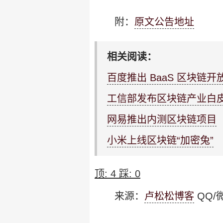
附：
原文公告地址
相关阅读：
百度推出 BaaS 区块链开放
工信部发布区块链产业白
网易推出内测区块链项目
小米上线区块链“加密兔”
顶:
4
踩:
0
来源：
卢松松博客
QQ/微