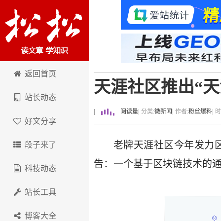
卢松松博客
返回首页
天涯社区推出“天
站长动态
|
阅读量
| 分类:
微新闻
| 作者:
粉丝爆料
| 
好文分享
老牌天涯社区今年发力区
段子来了
告：一个基于区块链技术的通
科技动态
站长工具
博客大全