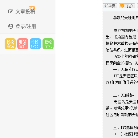
文章投稿
登录/注册
松松
进微
松松
松松
云市
信群
软文
云主
场
机