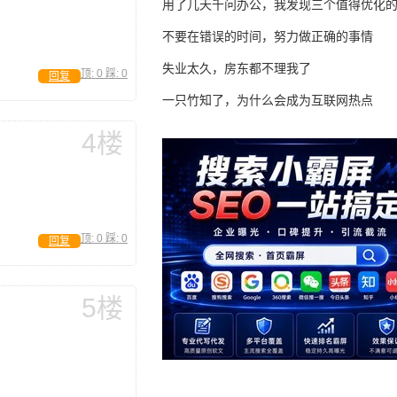
用了几天千问办公，我发现三个值得优化
不要在错误的时间，努力做正确的事情
失业太久，房东都不理我了
顶:
0
踩:
0
回复
一只竹知了，为什么会成为互联网热点
4楼
顶:
0
踩:
0
回复
5楼