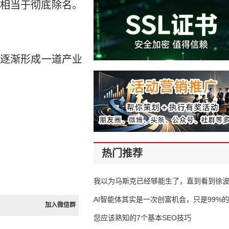
相当于彻底除名。
经逐渐形成一道产业
热门推荐
我以为马斯克已经够能生了，直到看到徐
AI智能体其实是一次创富机会，只是99%
加入微信群
错过了
您应该熟知的7个基本SEO技巧