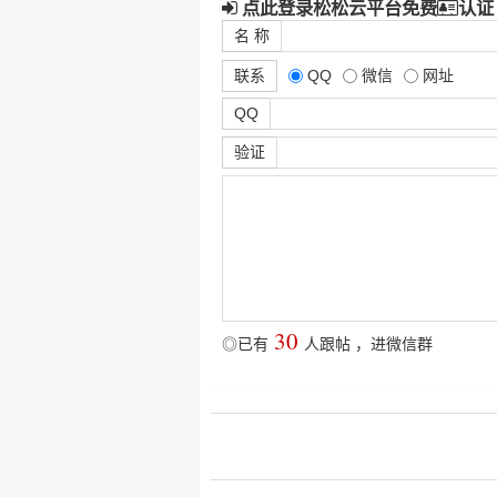
点此登录松松云平台免费
认证
名 称
联系
QQ
微信
网址
QQ
验证
30
◎已有
人跟帖
，
进微信群