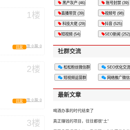
黑产灰产 (46)
账号封禁 (39)
1楼
直播带货 (39)
视频号 (98)
科技大佬 (29)
抖音 (525)
短视频 (54)
SEO新闻 (252)
顶:
0
踩:
0
回复
社群交流
2楼
松松粉丝微信群
SEO优化交
短视频运营群
网络推广微信
最新文章
顶:
0
踩:
0
回复
喝酒办事的时代结束了
3楼
真正赚钱的项目，往往都很“土”