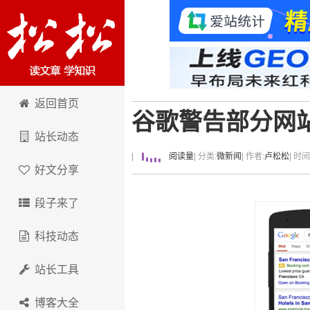
卢松松博客
返回首页
谷歌警告部分网
站长动态
|
阅读量
| 分类:
微新闻
| 作者:
卢松松
| 时
好文分享
段子来了
科技动态
站长工具
博客大全