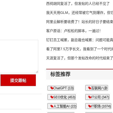
西祠胡同复活了，但发帖的人已经不见了
我天天用GLM，还经常被它气到爆炸，但它
16万亿
阿里云解析要收费了！站长的好日子要结
客户原话：卢松松的脚本，一遍过！
钉钉员工喊累，副总裁也喊累：问题可能
了
看了阿里7.5万字长文，我看到了一个时代
天涯复活了，但那个发帖改命的时代结束
标签推荐
ChatGPT (13)
互联网八卦
SEO优化 (453)
IT公司 (347)
人工智能AI (22)
IT职场 (1074)