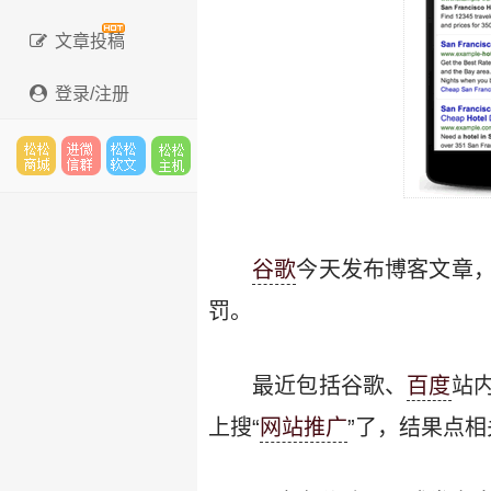
文章投稿
登录/注册
松松
进微
松松
松松
谷歌
今天发布博客文章
云市
信群
软文
云主
罚。
最近包括谷歌、
百度
站
场
机
上搜“
网站推广
”了，结果点相