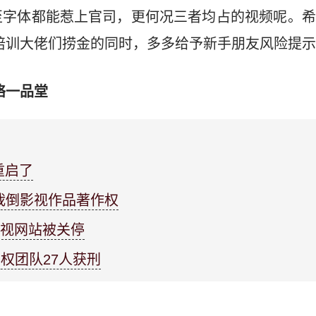
至字体都能惹上官司，更何况三者均占的视频呢。希
培训大佬们捞金的同时，多多给予新手朋友风险提
络一品堂
重启了
，栽倒影视作品著作权
影视网站被关停
权团队27人获刑