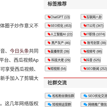
标签推荐
ChatGPT (13)
互联网八卦
体圈子炒作意义不
SEO优化 (453)
IT公司 (347)
人工智能AI (22)
IT职场 (1074)
黑产灰产 (46)
账号封禁 (39)
抖音、
今日头条
共同
直播带货 (39)
视频号 (98)
平台、西瓜视频Ap
科技大佬 (29)
抖音 (525)
，可享受西瓜视频、
短视频 (54)
SEO新闻 (252)
体新手加入了剪辑大
社群交流
松松粉丝微信群
SEO优化交
。这几年网络版权
短视频运营群
网络推广微信