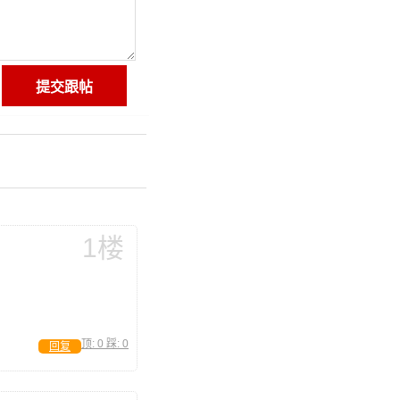
1楼
顶:
0
踩:
0
回复