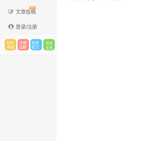
文章投稿
登录/注册
松松
进微
松松
松松
云市
信群
软文
云主
场
机