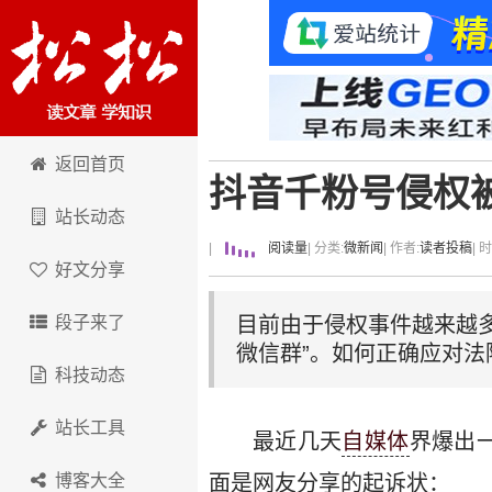
卢松松博客
返回首页
抖音千粉号侵权
站长动态
|
阅读量
| 分类:
微新闻
| 作者:
读者投稿
| 
好文分享
段子来了
目前由于侵权事件越来越
微信群”。如何正确应对法
科技动态
站长工具
最近几天
自媒体
界爆出
博客大全
面是网友分享的起诉状：