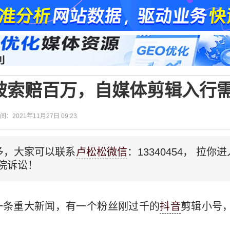
被索赔百万，自媒体剪辑入行
时间：2021年11月27日 09:23
多，大家可以联系
卢松松
微信
：13340454， 拉
院诉讼！
一条重大新闻，有一个粉丝刚过千的
抖音
剪辑小号，