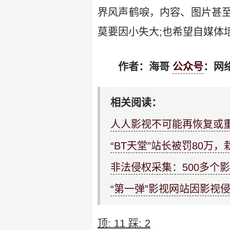
界风声鹤唳，内容、图片甚
莫要因小失大;也希望自媒体
作者：海哥
公众号
：网
相关阅读：
人人影视不可能再恢复或
“BT天堂”站长被罚80万
非法侵权采集：500多个
“第一弹”影视网站因影视侵
顶:
11
踩:
2