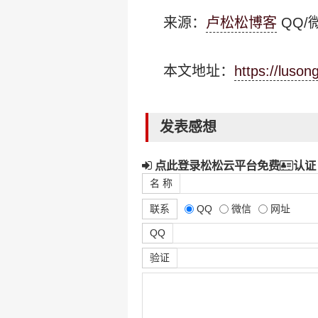
来源：
卢松松博客
QQ/微
本文地址：
https://luso
发表感想
点此登录松松云平台免费
认证
名 称
联系
QQ
微信
网址
QQ
验证