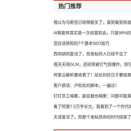
热门推荐
我以为马斯克已经够能生了，直到看到徐
AI智能体其实是一次创富机会，只是99%
错过了
您应该熟知的7个基本SEO技巧
西祠胡同复活了，但发帖的人已经不见了
我天天用GLM，还经常被它气到爆炸，但它
16万亿
阿里云解析要收费了！站长的好日子要结
客户原话：卢松松的脚本，一遍过！
钉钉员工喊累，副总裁也喊累：问题可能
了
看了阿里7.5万字长文，我看到了一个时代
天涯复活了，但那个发帖改命的时代结束