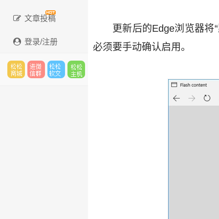
文章投稿
更新后的Edge浏览器将
登录/注册
必须要手动确认启用。
松松
进微
松松
松松
云市
信群
软文
云主
场
机