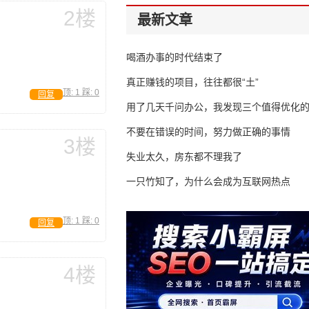
2楼
最新文章
喝酒办事的时代结束了
真正赚钱的项目，往往都很“土”
顶:
1
踩:
0
回复
用了几天千问办公，我发现三个值得优化
不要在错误的时间，努力做正确的事情
3楼
失业太久，房东都不理我了
一只竹知了，为什么会成为互联网热点
顶:
1
踩:
0
回复
4楼