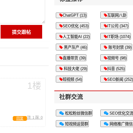
ChatGPT (13)
互联网八卦
SEO优化 (453)
IT公司 (347)
人工智能AI (22)
IT职场 (1074)
黑产灰产 (46)
账号封禁 (39)
直播带货 (39)
视频号 (98)
科技大佬 (29)
抖音 (525)
短视频 (54)
SEO新闻 (252)
1楼
社群交流
松松粉丝微信群
SEO优化交
顶:
1
踩:
0
回复
短视频运营群
网络推广微信