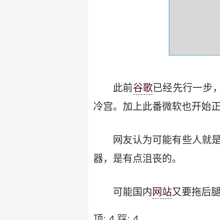
此前
谷歌
已经先行一步，在
冷宫。加上此番微软也开始正式
网友认为可能有些人就是喜
器，是有点沮丧的。
可能国内
网站
又要拖后腿
顶:
4
踩:
4