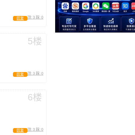
顶:
3
踩:
0
回复
5楼
顶:
3
踩:
0
回复
6楼
顶:
3
踩:
0
回复