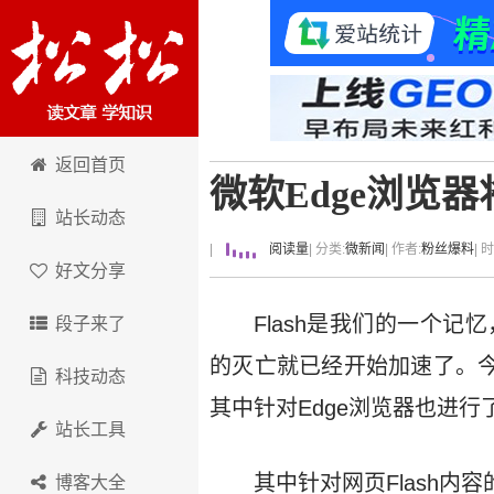
卢松松博客
返回首页
微软Edge浏览器
站长动态
|
阅读量
| 分类:
微新闻
| 作者:
粉丝爆料
| 
好文分享
Flash是我们的一个记
段子来了
的灭亡就已经开始加速了。今天早些
科技动态
其中针对Edge浏览器也进
站长工具
其中针对网页Flash内
博客大全