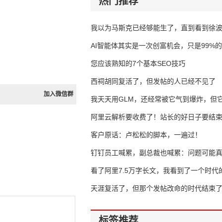
热门推荐
我以为马斯克已经够能生了，直到看到徐
AI智能体其实是一次创富机会，只是99%
错过了
您应该熟知的7个基本SEO技巧
西祠胡同复活了，但发帖的人已经不见了
加入微信群
我天天用GLM，还经常被它气到爆炸，但它
16万亿
阿里云解析要收费了！站长的好日子要结
客户原话：卢松松的脚本，一遍过！
钉钉员工喊累，副总裁也喊累：问题可能
了
看了阿里7.5万字长文，我看到了一个时代
天涯复活了，但那个发帖改命的时代结束
标签推荐