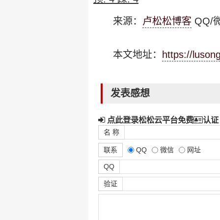
来源：
卢松松博客
QQ/微
本文地址：
https://luso
发表感想
点此登录松松云平台免费
认证
名 称
联系
QQ
微信
网址
QQ
验证