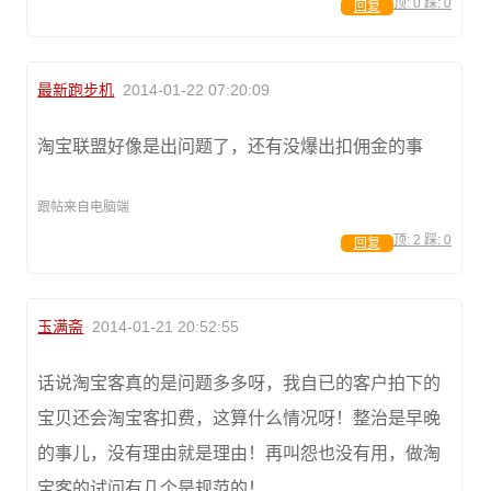
顶:
0
踩:
0
回复
最新跑步机
2014-01-22 07:20:09
淘宝联盟好像是出问题了，还有没爆出扣佣金的事
跟帖来自电脑端
顶:
2
踩:
0
回复
玉满斋
2014-01-21 20:52:55
话说淘宝客真的是问题多多呀，我自已的客户拍下的
宝贝还会淘宝客扣费，这算什么情况呀！整治是早晚
的事儿，没有理由就是理由！再叫怨也没有用，做淘
宝客的试问有几个是规范的！