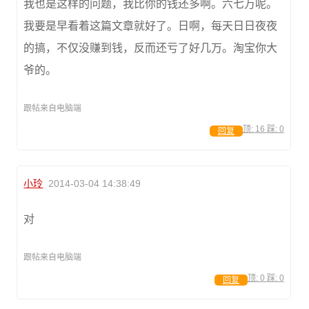
我也是这样的问题，我比你的钱还多啊。六七万呢。
我要是早看着这篇文章就好了。日啊，每天日日夜夜
的搞，不仅没赚到钱，反而还亏了好几万。淘宝你大
爷的。
跟帖来自电脑端
顶:
16
踩:
0
回复
小玲
2014-03-04 14:38:49
对
跟帖来自电脑端
顶:
0
踩:
0
回复