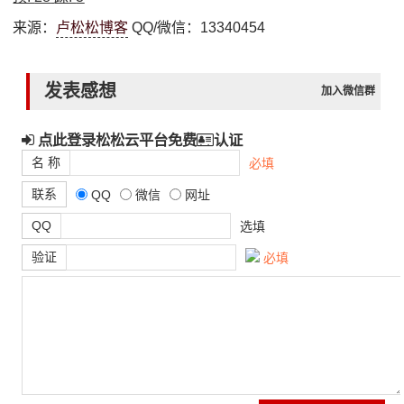
来源：
卢松松博客
QQ/微信：13340454
发表感想
加入微信群
点此登录松松云平台免费
认证
名 称
必填
联系
QQ
微信
网址
QQ
选填
验证
必填