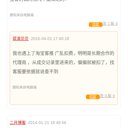
跟帖来自电脑端
顶:
1
踩:
0
回复
蓝清贝贝
2016-04-01 17:40:18
我也遇上了淘宝客推 广乱扣费，明明是长期合作的
代理商 ，从成交记录里进来的，偏偏就被扣了，找
客服要依据就说查不到
跟帖来自电脑端
顶:
0
踩:
0
回复
二月博客
2014-01-21 18:48:56