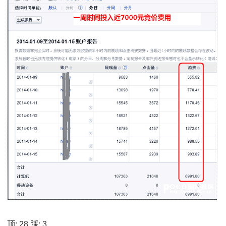
顶:
28
踩:
3