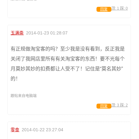
顶:
1
踩:
0
回复
玉满斋
2014-01-23 01:28:07
有正规做淘宝客的吗？至少我是没有看到，反正我是
关闭了我网店里所有有关淘宝客的东西！要不光每个
月莫妙其妙的扣费都让人受不了！记住是“莫名其妙”
的！
跟帖来自电脑端
顶:
3
踩:
2
回复
零食
2014-01-22 23:27:04