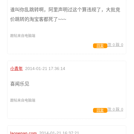
谁叫你乱跳转啊，阿里声明过这个算违规了，大批竞
价跳转的淘宝客都死了~~~
跟帖来自电脑端
顶:
0
踩:
0
回复
小青年
2014-01-21 17:36:14
喜闻乐见
跟帖来自电脑端
顶:
0
踩:
0
回复
laosenan.com
2014-01-21 16:37:21