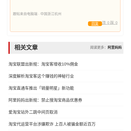
跟帖来自电脑端 · 中国浙江杭州
顶:
0
踩:
0
回复
相关文章
阅读更多：
阿里妈妈
淘宝联盟出新规：淘宝客增收10%佣金
深度解析淘宝客这个赚钱的神秘行业
淘宝直通车推出「销量明星」新功能
阿里妈妈出新规：禁止搜淘宝商品优惠券
爱淘宝站外二跳中间页取消
淘宝代运营平台涉嫌欺诈 上百人被骗金额近百万