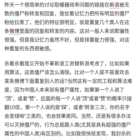
昨天一个很简单的讨论取暖器效率问题的链接在
新浪
被无
数的僵尸粉转发和回复，我仗着记忆力把所有明显的僵尸
粉给拉黑了，他们的特征很明显，就是重复几个真人在这
条
微博
里面的回复和转发的内容。这对一般人来说欺骗性
很强，但是我记忆力虽然不好，但是排重能力很强，对这
种重复的东西很敏感。
杀着杀着我又开始不拿新浪工资替新浪考虑了，比如如果
用算法，这类僵尸该怎么清除。比对一个人是不是喜欢去
某条微博下面重复别人的话?当然这有一定的工程和算法难
度，因为中国人本来就有僵尸属性，如果第一个人说了
“顶”，或者“赞”，后面的每一个人说“顶”或者“赞”的概率只接
翻10倍，第一个人说的是“踩”，或者“转发三次，你的名字
会变绿呦”之类的，也会效果类同。当然，还是有很多办法
可以灭掉僵尸的，行为总是跟人类(尤其是具有超强的僵尸
属性的中国人类)有区别的。比如我很快就发现，我封杀的