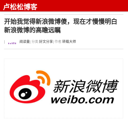
卢松松博客
开始我觉得新浪微博傻，现在才慢慢明白
新浪微博的高瞻远瞩
|
阅读量
| 分类:
好文分享
| 作者:
转载大师