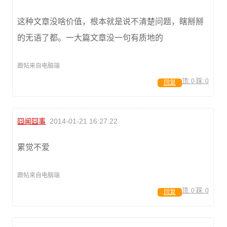
这种文章没啥价值，根本就是说不清楚问题，瞎掰掰
的无语了都。一大篇文章没一句有质地的
跟帖来自电脑端
顶:
0
踩:
0
回复
囧闻囧事
2014-01-21 16:27:22
累觉不爱
跟帖来自电脑端
顶:
0
踩:
0
回复