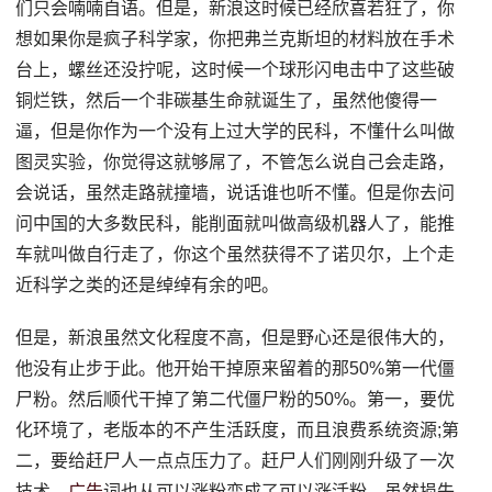
们只会喃喃自语。但是，新浪这时候已经欣喜若狂了，你
想如果你是疯子科学家，你把弗兰克斯坦的材料放在手术
台上，螺丝还没拧呢，这时候一个球形闪电击中了这些破
铜烂铁，然后一个非碳基生命就诞生了，虽然他傻得一
逼，但是你作为一个没有上过大学的民科，不懂什么叫做
图灵实验，你觉得这就够屌了，不管怎么说自己会走路，
会说话，虽然走路就撞墙，说话谁也听不懂。但是你去问
问中国的大多数民科，能削面就叫做高级机器人了，能推
车就叫做自行走了，你这个虽然获得不了诺贝尔，上个走
近科学之类的还是绰绰有余的吧。
但是，新浪虽然文化程度不高，但是野心还是很伟大的，
他没有止步于此。他开始干掉原来留着的那50%第一代僵
尸粉。然后顺代干掉了第二代僵尸粉的50%。第一，要优
化环境了，老版本的不产生活跃度，而且浪费系统资源;第
二，要给赶尸人一点点压力了。赶尸人们刚刚升级了一次
技术，
广告
词也从可以涨粉变成了可以涨活粉。虽然损失