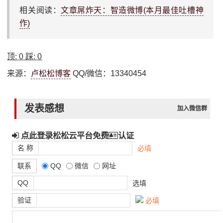
相关阅读：
文章屌炸天：智造微博(本月最佳吐槽神
作)
顶:
0
踩:
0
来源：
卢松松博客
QQ/微信：13340454
发表感想
加入微信群
点此登录松松云平台免费
认证
名 称
必填
联系
QQ
微信
网址
QQ
选填
验证
必填