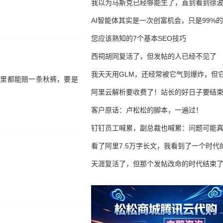
我以为马斯克已经够能生了，直到看到徐
AI智能体其实是一次创富机会，只是99%
错过了
您应该熟知的7个基本SEO技巧
西祠胡同复活了，但发帖的人已经不见了
我天天用GLM，还经常被它气到爆炸，但它
阿里都能赔一条秋裤，要是
16万亿
阿里云解析要收费了！站长的好日子要结
客户原话：卢松松的脚本，一遍过！
钉钉员工喊累，副总裁也喊累：问题可能
了
看了阿里7.5万字长文，我看到了一个时代
天涯复活了，但那个发帖改命的时代结束
。