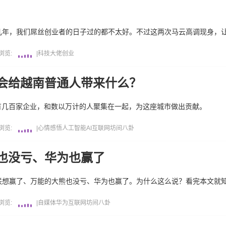
几年，我们屌丝创业者的日子过的都不太好。不过这两次马云高调现身，
浏览:
|
科技大佬
创业
将会给越南普通人带来什么？
有几百家企业，和数以万计的人聚集在一起，为这座城市做出贡献。
浏览:
|
心情感悟
人工智能AI
互联网坊间八卦
也没亏、华为也赢了
联想赢了、万能的大熊也没亏、华为也赢了。为什么这么说？看完本文就
浏览:
|
自媒体
华为
互联网坊间八卦