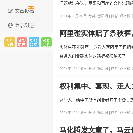
问题就出在这，苹果和百度的合作出现
文章投稿
2024年12月20日 |
分类:
微新闻
| 作者:
卢松松
|
登录/注册
阿里碰实体赔了条秋裤
实体店不能碰啊，你看人家阿里巴巴把银
松松
进微
松松
松松
普通人创业碰实体的话裤衩都赔没了
2024年12月18日 |
分类:
微新闻
| 作者:
卢松松
|
云市
信群
软文
云主
权利集中、套现、走人
这些人，给中国所有创业者开了个极其
场
机
2024年12月16日 |
分类:
微新闻
| 作者:
卢松松
|
马化腾发文章了，马云