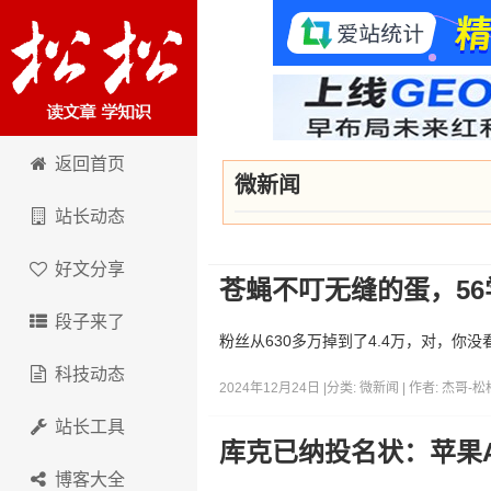
卢松松博客
返回首页
微新闻
站长动态
好文分享
苍蝇不叮无缝的蛋，5
段子来了
粉丝从630多万掉到了4.4万，对，你
科技动态
2024年12月24日 |
分类:
微新闻
| 作者:
杰哥-松
站长工具
库克已纳投名状：苹果
博客大全