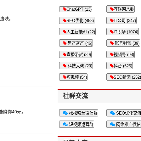
ChatGPT (13)
互联网八卦
会遭殃。
SEO优化 (453)
IT公司 (347)
人工智能AI (22)
IT职场 (1074)
黑产灰产 (46)
账号封禁 (39)
直播带货 (39)
视频号 (98)
科技大佬 (29)
抖音 (525)
短视频 (54)
SEO新闻 (252)
社群交流
能赚你40元。
松松粉丝微信群
SEO优化交
短视频运营群
网络推广微信