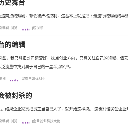
历史舞台
营造爽点的短剧，都会被严格控制，这基本上就是把下最流行的短剧的半
松编辑
|
浏览:
|
短视频
台的编辑
这些，我只想把公司运营好，找点创业方向，只想关注自己的领域、但
从泛流量中找到属于自己的一星半点客户。
浏览:
|
审查
自媒体
创业
会被封杀的
人。结果企业家真把员工当自己人了，就开始这样搞。 这也别怪民营企业
松编辑
|
浏览:
|
企业
创业
科技大佬