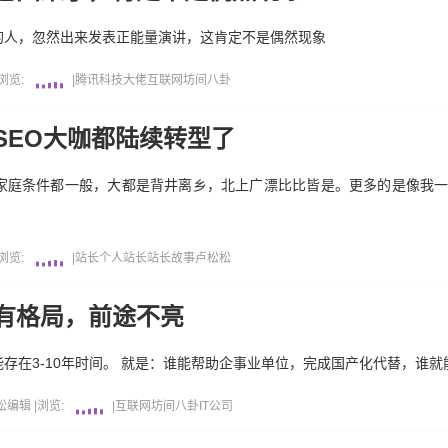
的人，忽然出来发表正能量演讲，这肯定不是偶然现象
浏览:
|
腾讯
科技大佬
互联网坊间八卦
SEO大咖都陆续转型了
家庭条件都一般，大都是背井离乡，北上广漂比比皆是。更多的是像我
浏览:
|
站长
个人站长
站长故事
卢松松
有格局，前途不亮
在3-10年时间。 就是：谁能帮助企事业单位，完成国产化代替，谁就能
松编辑
|
浏览:
|
互联网坊间八卦
IT公司