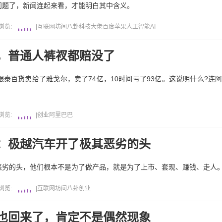
问题了，新闻连起来看，才能明白其中含义。
浏览:
|
互联网坊间八卦
科技大佬
百度
苹果
人工智能AI
，普通人裤衩都赔没了
泰百货卖给了雅戈尔，卖了74亿，10时间亏了93亿。这说明什么?连
浏览:
|
创业
阿里巴巴
：极越汽车开了极其恶劣的头
恶劣的头，他们根本不是为了做产品，就是为了上市、套现、赚钱、走人
浏览:
|
互联网坊间八卦
创业
也回来了，肯定不是偶然现象