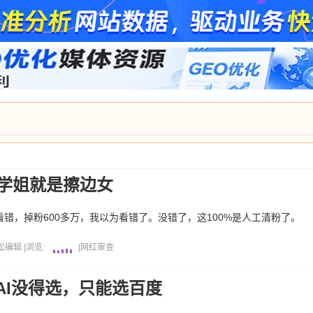
6学姐就是擦边女
没看错，掉粉600多万，我以为看错了。没错了，这100%是人工清粉了。
松编辑
|
浏览:
|
网红
审查
AI没得选，只能选百度