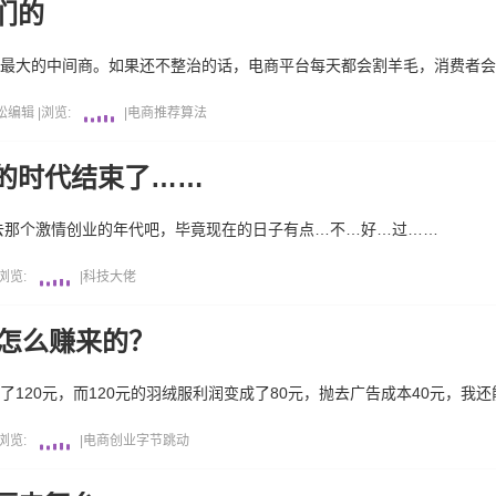
们的
是最大的中间商。如果还不整治的话，电商平台每天都会割羊毛，消费者
松编辑
|
浏览:
|
电商
推荐算法
的时代结束了……
去那个激情创业的年代吧，毕竟现在的日子有点…不…好…过……
浏览:
|
科技大佬
是怎么赚来的？
了120元，而120元的羽绒服利润变成了80元，抛去广告成本40元，我还
浏览:
|
电商
创业
字节跳动