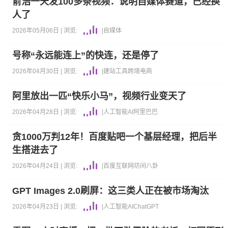
俞浩一天发100多条视频：说明自媒体赛道，已经换
人了
2026年05月06日 |
浏览:
|
自媒体
号称“永远能连上”的快连，还是停了
2026年04月30日 |
浏览:
|
建站工具
跨境电商
阿里放出一匹“快乐小马”，视频行业变天了
2026年04月28日 |
浏览:
|
人工智能AI
阿里巴巴
贪1000万判12年！百度贴吧一个基层经理，把后半
生搭进去了
2026年04月24日 |
浏览:
|
百度
互联网坊间八卦
GPT Images 2.0刷屏：这三类人正在被市场淘汰
2026年04月23日 |
浏览:
|
人工智能AI
ChatGPT