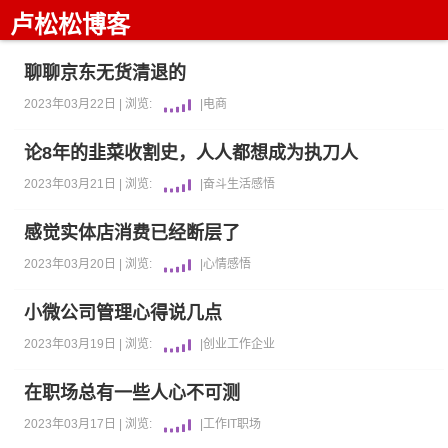
卢松松博客
聊聊京东无货清退的
2023年03月22日 |
浏览:
|
电商
论8年的韭菜收割史，人人都想成为执刀人
2023年03月21日 |
浏览:
|
奋斗
生活感悟
感觉实体店消费已经断层了
2023年03月20日 |
浏览:
|
心情感悟
小微公司管理心得说几点
2023年03月19日 |
浏览:
|
创业
工作
企业
在职场总有一些人心不可测
2023年03月17日 |
浏览:
|
工作
IT职场