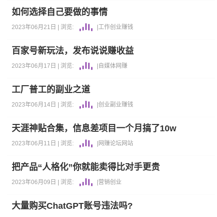
如何选择自己要做的事情
2023年06月21日 |
浏览:
|
工作
创业
赚钱
百家号新玩法，发布说说赚收益
2023年06月17日 |
浏览:
|
自媒体
网赚
工厂普工的副业之道
2023年06月14日 |
浏览:
|
创业
副业
赚钱
天涯神贴合集，信息差项目一个月搞了10w
2023年06月11日 |
浏览:
|
网赚
论坛
网站
把产品“人格化”你就能卖得比对手更贵
2023年06月09日 |
浏览:
|
营销
创业
大量购买ChatGPT账号违法吗?