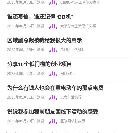
2023年06月08日 |
浏览:
|
ChatGPT
人工智能AI
审查
谁还写信，谁还记得“BB机”
2023年06月06日 |
浏览:
|
大学时代
生活感悟
文案
区域副总裁被裁给我很大的启示
2023年06月05日 |
浏览:
|
IT职场
工作
创业
分享10个低门槛的创业项目
2023年06月02日 |
浏览:
|
网赚
副业
为什么有钱人也会在意电动车的那点电费
2023年05月31日 |
浏览:
|
思考
生活感悟
说说我参加程前朋友圈线下活动的感受
2023年05月29日 |
浏览:
|
互联网
站长故事