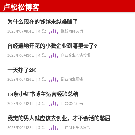
卢松松博客
为什么现在的钱越来越难赚了
2023年07月04日 |
浏览:
|
赚钱
网络营销
曾经遍地开花的小微企业到哪里去了?
2023年06月30日 |
浏览:
|
创业
企业
心情感悟
一天挣了2K
2023年06月26日 |
浏览:
|
副业
闲鱼
赚钱
18条小红书博主运营经验总结
2023年06月24日 |
浏览:
|
自媒体
小红书
我觉的男人就应该去创业，才不会活的憋屈
2023年06月22日 |
浏览:
|
工作
创业
生活感悟