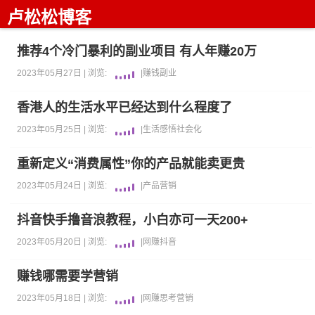
卢松松博客
推荐4个冷门暴利的副业项目 有人年赚20万
2023年05月27日 |
浏览:
|
赚钱
副业
香港人的生活水平已经达到什么程度了
2023年05月25日 |
浏览:
|
生活感悟
社会化
重新定义“消费属性”你的产品就能卖更贵
2023年05月24日 |
浏览:
|
产品
营销
抖音快手撸音浪教程，小白亦可一天200+
2023年05月20日 |
浏览:
|
网赚
抖音
赚钱哪需要学营销
2023年05月18日 |
浏览:
|
网赚
思考
营销