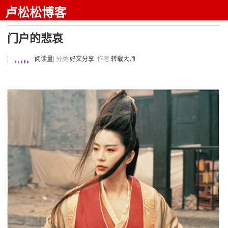
卢松松博客
门户的悲哀
|
阅读量
| 分类:
好文分享
| 作者:
转载大师