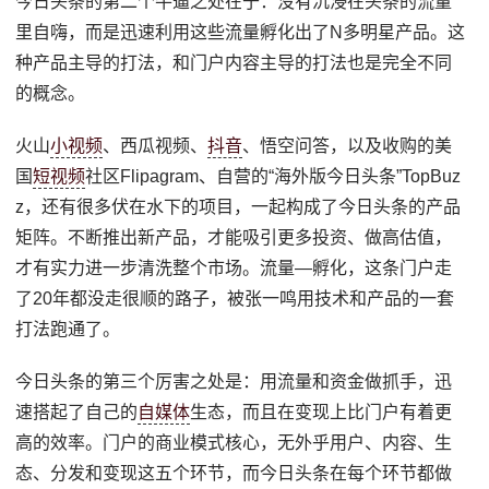
今日头条的第二个牛逼之处在于：没有沉浸在头条的流量
里自嗨，而是迅速利用这些流量孵化出了N多明星产品。这
种产品主导的打法，和门户内容主导的打法也是完全不同
的概念。
火山
小视频
、西瓜视频、
抖音
、悟空问答，以及收购的美
国
短视频
社区Flipagram、自营的“海外版今日头条”TopBuz
z，还有很多伏在水下的项目，一起构成了今日头条的产品
矩阵。不断推出新产品，才能吸引更多投资、做高估值，
才有实力进一步清洗整个市场。流量—孵化，这条门户走
了20年都没走很顺的路子，被张一鸣用技术和产品的一套
打法跑通了。
今日头条的第三个厉害之处是：用流量和资金做抓手，迅
速搭起了自己的
自媒体
生态，而且在变现上比门户有着更
高的效率。门户的商业模式核心，无外乎用户、内容、生
态、分发和变现这五个环节，而今日头条在每个环节都做