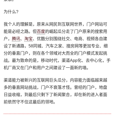
为什么?
我个人的理解是，原来从网民到互联网世界，门户网站可
能是必经之路。但
百度
的崛起瓜分走了门户原来的搜索用
户，
腾讯
、
淘宝
、优酷分别围绕社交、电商、视频各自建
设了新通路，58同城、汽车之家、搜房网等更加专业、细
分的垂直门户，则在各个领域对大而全的门户模式发起挑
战。最为致命的是，移动时代，渠道App化、去中心化，手
机厂商又在门户和用户之间建设了一面新的墙。
渠道能力被新兴的互联网巨头瓜分，内容能力面临越来越
多的垂直网站挑战，门户不衰落才怪。曾经的门户，地盘
日益收缩，到最后只剩下了新闻聚合，却在新的进入者面
前依然守不住这最后的领地。