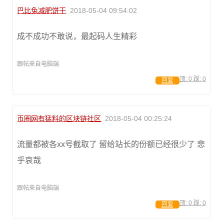
巴比兔减肥饼干
2018-05-04 09:54:02
成不成功不敢说，最起码人生精彩
跟帖来自电脑端
顶:
0
踩:
0
回复
币圈网有猛料的区块链社区
2018-05-04 00:25:24
流量都被各xx号截取了 留给站长的份额已经很少了 悲
乎哀哉
跟帖来自电脑端
顶:
0
踩:
0
回复