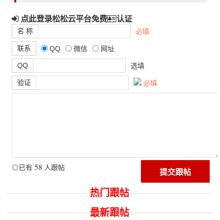
点此登录松松云平台免费
认证
名 称
必填
联系
QQ
微信
网址
QQ
选填
验证
必填
58
◎已有
人跟帖
热门跟帖
最新跟帖