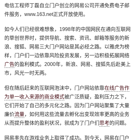
电信工程师丁磊自立门户创立的网易公司开通免费电子邮
件服务，www.163.net正式开放使用。
如今人们已经很难想象，1998年的中国网民在通向互联网
的草创世界时，提供导航、搜索、资讯、邮箱等服务的新
浪、搜狐、网易三大门户网站是其必经之路。以雅虎为榜
样，门户们一边依靠风险投资发展，另一边积极拓展网络
广告
的盈利模式。2000年，新浪、网易、搜狐先后赴美上
市，风光一时无两。
但在随后赶来的互联网泡沫中，门户网站依靠
在线广告作
为单一收入来源的商业模式
被广泛质疑，盈利压力之下，
它们开始了自己的多元化之路。因为门户网站聚集了大量
廉价
流量
，如何用这些流量去孵化出变现效率更高的业务
从而提升整体的盈利状况，就成为了门户们
思考
的问题。
网易率先在游戏业务上取得了成功。到今天，网易在门户