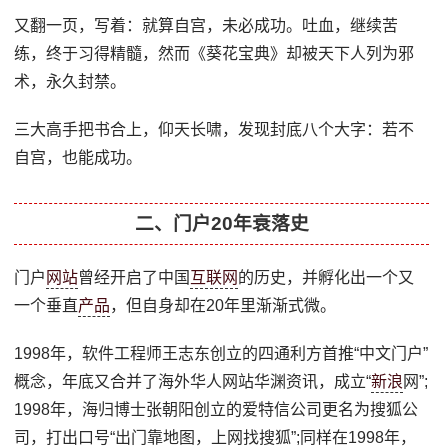
又翻一页，写着：就算自宫，未必成功。吐血，继续苦
练，终于习得精髓，然而《葵花宝典》却被天下人列为邪
术，永久封禁。
三大高手把书合上，仰天长啸，发现封底八个大字：若不
自宫，也能成功。
二、门户20年衰落史
门户
网站
曾经开启了中国
互联网
的历史，并孵化出一个又
一个垂直
产品
，但自身却在20年里渐渐式微。
1998年，软件工程师王志东创立的四通利方首推“中文门户”
概念，年底又合并了海外华人网站华渊资讯，成立“
新浪
网”;
1998年，海归博士张朝阳创立的爱特信公司更名为搜狐公
司，打出口号“出门靠地图，上网找搜狐”;同样在1998年，