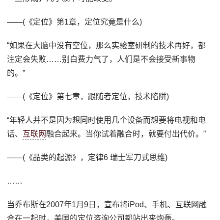
——(《定位》第1章，定位究竟是什么)
“如果在大脑中没有空位，那么实验室研制的技术再好，都
注定会失败……别白费力气了，人们是不会接受新事物
的。”
——(《定位》第七章，跟随者定位，技术陷阱)
“年轻人并不是因为想同时使用几个设备而想要将电视和电
话、
互联网
融合起来。当你试着融合时，就要付出代价。”
——(《品类的起源》，定律6 瑞士军刀式思维)
……
当乔布斯在2007年1月9日，宣布将iPod、手机、互联网融
合在一起时，美国的定位咨询公司都站出来炮轰。