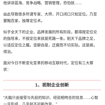
他讲讲蓝海、竞争战略、营销管理，恐怕就……
由此导致很多所谓专家、大师，开口闭口只知定位。乃至
罢黜百家，独尊定位术。
似乎全天下的企业、品牌发展的所有阶段，都得按定位论
的指导来，不按定位来就是死路一条。削天下品牌之足，
以适应定位之履。坚僻自是，迂腐而不切实际。这是病，
得治。
面对今日不断变化变革的移动互联时代，定位有三大罪
状：
1、扼制企业创新
“大脑只会接受与先前的知识、经验相吻合的信息……心智
一旦形成，几乎就不可能改变。”