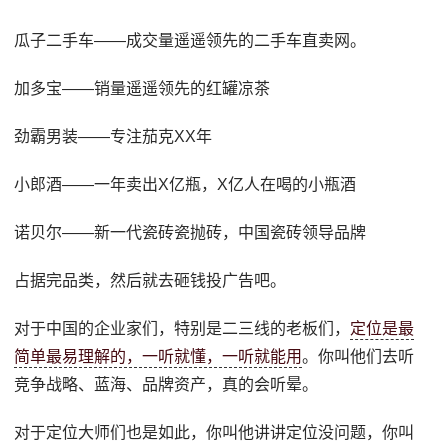
瓜子二手车——成交量遥遥领先的二手车直卖网。
加多宝——销量遥遥领先的红罐凉茶
劲霸男装——专注茄克XX年
小郎酒——一年卖出X亿瓶，X亿人在喝的小瓶酒
诺贝尔——新一代瓷砖瓷抛砖，中国瓷砖领导品牌
占据完品类，然后就去砸钱投广告吧。
对于中国的企业家们，特别是二三线的老板们，
定位是最
简单最易理解的，一听就懂，一听就能用
。你叫他们去听
竞争战略、蓝海、品牌资产，真的会听晕。
对于定位大师们也是如此，你叫他讲讲定位没问题，你叫