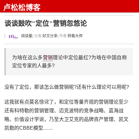
卢松松博客
谈谈鼓吹"定位"营销忽悠论
|
阅读量
| 分类:
好文分享
| 作者:
转载大师
为啥在这么多
营销
理论中定位最红?为啥在中国自称
定位专家的人最多?
没有了定位，那该怎么做营销呢?还有什么理论可以用呢?
这我就有点莫名惊诧了，和定位等量齐观的营销理论至少
还有科特勒的营销管理、迈克波特的竞争战略、蓝海战
略、价值设计学说，乃至大卫艾克的品牌资产管理、凯文
凯勒的CBBE模型……