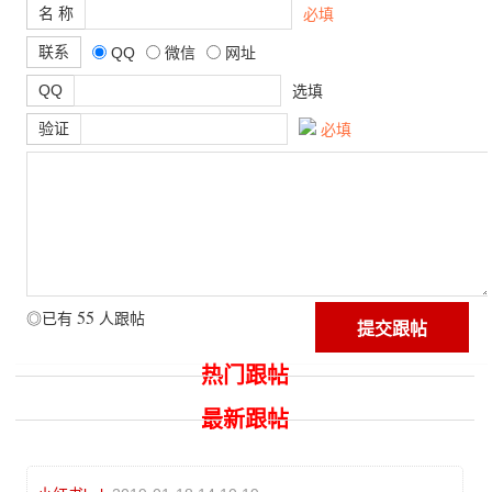
名 称
必填
联系
QQ
微信
网址
QQ
选填
验证
必填
55
◎已有
人跟帖
热门跟帖
最新跟帖