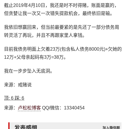
截止2019年4月10日，我还是时不时得赌，账面是赢的，
但贪婪让我一次又一次错失提款机会，最终依旧是输。
我依旧想赢回来，但当前最要紧的是先还了一部分债务周
转灵活了再玩，并且不再跟家里人拿钱。
目前我债务明面上欠着23万(包含私人债务8000元)+欠她的
12万+父母亲起码有3万=38万。
我在一步步坠入无底洞。
来源：戒赌说
顶:
6
踩:
6
来源：
卢松松博客
QQ/微信：13340454
发表感想
加入微信群