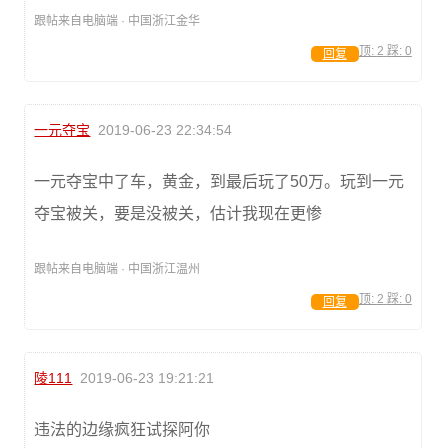
跟帖来自电脑端 · 中国浙江金华
顶:
2
踩:
0
回复
一元夺宝
2019-06-23 22:34:54
一元夺宝中了车，黄金，到最后玩了50万。玩到一元
夺宝被关，要是没被关，估计我现在更惨
跟帖来自电脑端 · 中国浙江温州
顶:
2
踩:
0
回复
陵111
2019-06-23 19:21:21
违法的边缘疯狂试探阿你