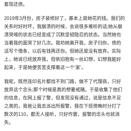
套现还债。
2019年3月份，房子装修好了，基本上是她花的钱。我们的
关系时好时坏，我崩溃的时候，会说很多难听的话;她从崩
溃哭嚎的状态已经变成了沉默坚韧隐忍的状态。当然她也
当着我的面哭了好几次。我劝她离开我，房子归你，债的
话写个借条，以后有钱再还你。但她还是没有放弃。实际
上，她说已经放弃我，但依旧抱有一丝幻想，幻想我能好
起来，于是她便苦苦支撑着这一个‘家’。
我呢，既然连印名片都找不到门路，做不了代理商，只好
放弃这个念头;那个时候是真的想要戒赌。于是收集了他们
的信息，在网上报了警，但发现没有通过，说是信息不足
之类的，我爸让我去派出所报警，我在下班傍晚时分打了
数次的110，都无人接听，只好作罢，报警的念头也就消
失。