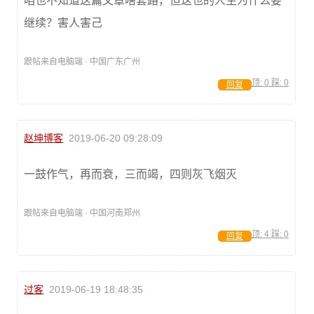
咱也不知道这篇文章啥套路，但这也的人生为什么要
继续？害人害己
跟帖来自电脑端 · 中国广东广州
顶:
0
踩:
0
回复
赵坤博客
2019-06-20 09:28:09
一鼓作气，再而衰，三而竭，四则灰飞烟灭
跟帖来自电脑端 · 中国河南郑州
顶:
4
踩:
0
回复
过客
2019-06-19 18:48:35