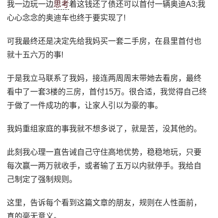
我一边玩一边
思考
着这钱还了债还可以首付一辆奥迪A3;我
心心念念的奥迪车也终于要实现了!
可我最终还是决定先给我妈买一套二手房，在县里首付也
就十五六万的事!
于是我立马联系了我妈，接连两周周末带她去看房，最终
看中了一套3楼的三房，首付15万。很合适，我觉得自己终
于做了一件成功的事，让家人引以为豪的事。
我妈重组家庭的事我就不想多说了，就是苦，没其他的。
此刻我心理一直告诫自己守住高地优势，稳稳地玩，只要
每次赢一两万就收手，或者输了五万以内就停手。我给自
己制定了强制规则。
这里，告诉每个看到这篇文章的朋友，规则在人性面前，
真的毫无意义。