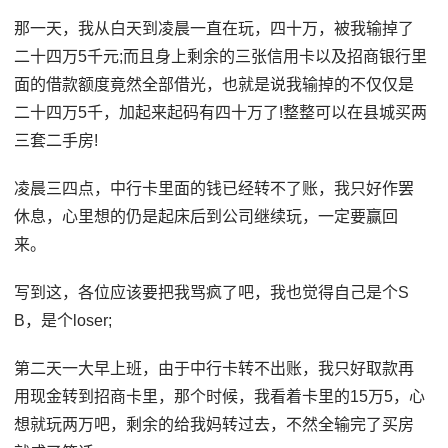
那一天，我从白天到凌晨一直在玩，四十万，被我输掉了
二十四万5千元;而且身上剩余的三张信用卡以及招商银行里
面的借款额度竟然全部借光，也就是说我输掉的不仅仅是
二十四万5千，加起来起码有四十万了!整整可以在县城买两
三套二手房!
凌晨三四点，中行卡里面的钱已经转不了账，我只好作罢
休息，心里想的仍是起床后到公司继续玩，一定要赢回
来。
写到这，各位应该要把我骂疯了吧，我也觉得自己是个S
B，是个loser;
第二天一大早上班，由于中行卡转不出账，我只好取款再
用现金转到招商卡里，那个时候，我看着卡里的15万5，心
想就玩两万吧，剩余的给我妈转过去，不然全输完了买房