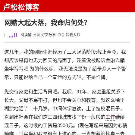
卢松松博客
网赌大起大落，我命归何处？
|
阅读量
| 分类:
好文分享
| 作者:
转载大师
这几年，我的网赌生涯经历了三大起落阶段;截止至今，我
想应该是再也无力回天的局面了。趁着没被起诉金融诈骗
坐牢写写吧;为的什么呢，我无法说是为了给予众人一个警
示，只能说给自己一个宣泄的方式吧。不是忏悔。
先交待家庭和生活背景吧。我呢，91年，家庭重组关系下
长大，父母不骂不打，但也不会关心和教育，就这么稀里
糊涂地活了二十几岁，中间休学复读，上了技校混日子，
直到出社会在我们这三四线城市找了份一般般的
工作
继续
混日子，这时候的工资是3500元。(现在写起来是因为心情
糟糕，其实当初我是很有上进心的，一直想着锻炼自己去