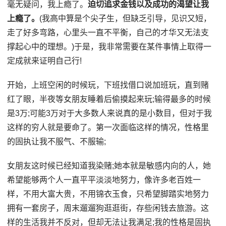
毫无疑问，我上瘾了。
迫切追求金钱以及成功的渴望让我
上瘾了。
(我高中算是个尖子生，但缺乏引导，见识又短，
走了好多弯路，心里头一直不平衡，自己的才华又无法支
撑起心中的理想。)于是，我非常需要在某件事情上取得一
定成就来证明自己行!
开始，上班空闲的时候玩，下班找借口说加班玩，直到赌
红了眼，半夜等女朋友睡着后偷摸起来玩;输得最多的时候
是3万;可能3万对于大多数人来说真的是小数目，但对于我
这样的穷人就是要命了。第一次面临这样的情况，性格里
的固执让我不服气、不服输;
女朋友这时候已经知道我染赌;她本就是敏感内向的人，她
希望能够两个人一直平平淡淡地努力，像许多老百姓一
样，不用大富大贵，不用锦衣玉食，只希望脚踏实地努力
拥有一套房子，周末遛遛狗逛逛街，存些闲钱去旅游。这
样的生活我并不反对，但却无法让我满足;我的性格是固执