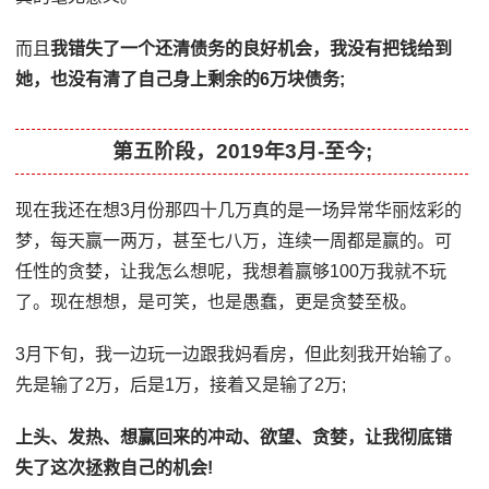
而且
我错失了一个还清债务的良好机会，我没有把钱给到
她，也没有清了自己身上剩余的6万块债务;
第五阶段，2019年3月-至今;
现在我还在想3月份那四十几万真的是一场异常华丽炫彩的
梦，每天赢一两万，甚至七八万，连续一周都是赢的。可
任性的贪婪，让我怎么想呢，我想着赢够100万我就不玩
了。现在想想，是可笑，也是愚蠢，更是贪婪至极。
3月下旬，我一边玩一边跟我妈看房，但此刻我开始输了。
先是输了2万，后是1万，接着又是输了2万;
上头、发热、想赢回来的冲动、欲望、贪婪，让我彻底错
失了这次拯救自己的机会!