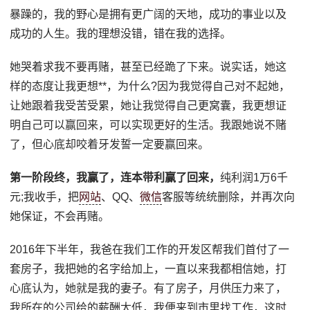
暴躁的，我的野心是拥有更广阔的天地，成功的事业以及
成功的人生。我的理想没错，错在我的选择。
她哭着求我不要再赌，甚至已经跪了下来。说实话，她这
样的态度让我更想**，为什么?因为我觉得自己对不起她，
让她跟着我受苦受累，她让我觉得自己更窝囊，我更想证
明自己可以赢回来，可以实现更好的生活。我跟她说不赌
了，但心底却咬着牙发誓一定要赢回来。
第一阶段终，我赢了，连本带利赢了回来，
纯利润1万6千
元;我收手，把
网站
、QQ、
微信
客服等统统删除，并再次向
她保证，不会再赌。
2016年下半年，我爸在我们工作的开发区帮我们首付了一
套房子，我把她的名字给加上，一直以来我都相信她，打
心底认为，她就是我的妻子。有了房子，月供压力来了，
我所在的公司给的薪酬太低，我便来到市里找工作，这时