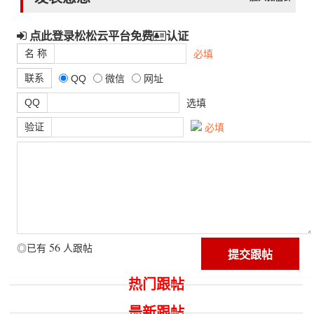
点此登录松松云平台免费
认证
名 称
必填
联系
QQ
微信
网址
QQ
选填
验证
必填
56
◎已有
人跟帖
热门跟帖
最新跟帖