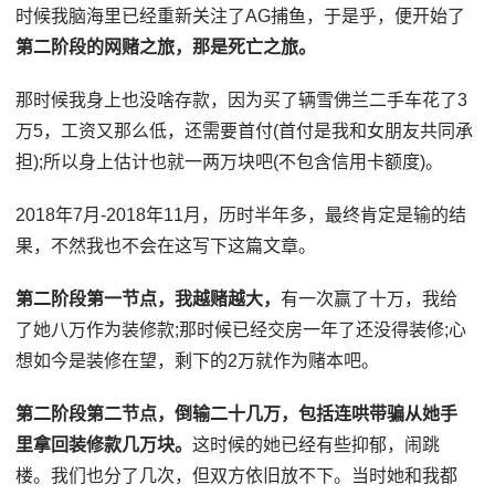
时候我脑海里已经重新关注了AG捕鱼，于是乎，便开始了
第二阶段的网赌之旅，那是死亡之旅。
那时候我身上也没啥存款，因为买了辆雪佛兰二手车花了3
万5，工资又那么低，还需要首付(首付是我和女朋友共同承
担);所以身上估计也就一两万块吧(不包含信用卡额度)。
2018年7月-2018年11月，历时半年多，最终肯定是输的结
果，不然我也不会在这写下这篇文章。
第二阶段第一节点，我越赌越大，
有一次赢了十万，我给
了她八万作为装修款;那时候已经交房一年了还没得装修;心
想如今是装修在望，剩下的2万就作为赌本吧。
第二阶段第二节点，倒输二十几万，包括连哄带骗从她手
里拿回装修款几万块。
这时候的她已经有些抑郁，闹跳
楼。我们也分了几次，但双方依旧放不下。当时她和我都