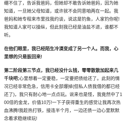
绷不住了，告诉我爸妈，但她却不敢告诉她爸妈，因为她
知道，一旦她父母知道，或许就不会同意咱两在一起。我
爸妈和她专程来市里找我约谈，说这是钓鱼，人家钓你呢!
我知道人家可以操纵，但此刻我已经是油盐不进，谁都不
听。
在他们眼里，我已经陌生冷漠变成了另一个人。
而我，心
里想的只是扳回来!
第二阶段第三节点，我已经没什么钱，零零散散加起来几
千块吧;
心里想着一定要稳，一定要把债给还了。此刻的情
况已经非常危急，信用卡全部爆掉(但私人债我借的都已经
还了)，我只有耐心地一点点玩。说来也是怪，我竟然中了1
00倍的金龙，价值10万!一下子获得重生的感觉让我再次热
血沸腾!我趁热打铁，接连半个月，一边还债一边心里默默
念着求稳继续玩!