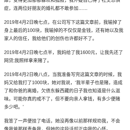
靡，变得更加郁郁寡欢和孤寂，我怀疑自己得了社交恐惧
症，连两位好朋友的婚礼都不敢参加……
2019年4月2日晚七点，在公司写下这篇文章前，我输掉了
身上最后的100块，我输掉的不仅仅是金钱，还有她以及我
家人的信任，我给他们的创伤也许都好不了。
2019年4月2日晚七点半，我妈给了我1600元，让我先还了
网贷;我照样拿来赌了。
2019年4月2日晚八点，当我准备写完这篇文章的时候，我
妈又给我打了1000块，她对我说，‘我半辈子也是赌，造成
了和你爸的离婚，欠债东躲西藏的日子我也知道是什么滋
味。可能你真的戒不了，但不要向亲人拿钱，有多少便赌
多少吧。’
我答了一声便挂了电话，她没再像以前那样规劝我，不会
像我爸那样责备我，但她的这段话却正中我的心怀。