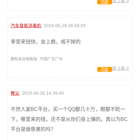
顶:
2
踩:
0
回复
汽车臭氧消毒机
2019-06-28 08:59:03
享受来钱快，会上瘾，戒不掉的
跟帖来自电脑端 · 中国广东广州
顶:
2
踩:
0
回复
教父
2019-06-26 14:39:49
不然人家BC平台，买一个QQ都几十万，眼都不眨一
下，哪里来的钱，还不是从你们身上赚的。真以为BC
平台是做慈善的吗？