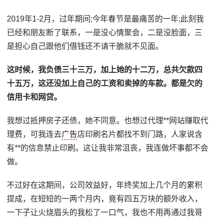
2019年1-2月，过年期间;今年春节是最痛苦的一年;此刻我
已经和朋友断了联系，一是没心情聚会，二是没脸面，三
是担心自己跟他们借钱还不请干脆就不见面。
这时候，我负债三十三万，加上她的十二万，总共欠款四
十五万，这还没加上自己的工资和卖掉的车款。都是欠的
信用卡和网贷。
我想过抵押房子还债，她不同意。也想过代理**网站赚取代
理费，可我连去
广告
店印刷名片都找不到门路，人家说含
有**的信息禁止印刷。这让我非常沮丧，我连做坏事都不会
做。
不过好在这期间，公司效益好，年终奖加上几个月的累积
提成，在短短的一两个月内，竟有四五万块的额外收入，
一下子让火烧眉头的我松了一口气，我也不用再通过我哥