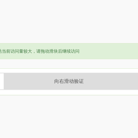
or:
站当前访问量较大，请拖动滑块后继续访问
向右滑动验证