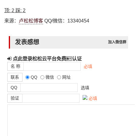
顶:
2
踩:
2
来源：
卢松松博客
QQ/微信：13340454
发表感想
加入微信群
点此登录松松云平台免费
认证
名 称
必填
联系
QQ
微信
网址
QQ
选填
验证
必填