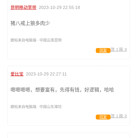
昆明移动宽带
2023-10-29 22:55:18
猪八戒上狼多肉少
跟帖来自电脑端 · 中国云南昆明
顶:
1
踩:
0
回复
爱比宝
2023-10-29 22:27:11
嗯嗯嗯嗯，想要富有，先得有钱，好逻辑，哈哈
跟帖来自电脑端 · 中国山东潍坊
顶:
1
踩:
0
回复