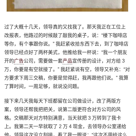
过了大概十几天，领导真的又找我了。那天我正在工位上
改报表，他路过的时候敲了敲我的桌子，说：“楼下咖啡店
等你，有个事跟你说。” 我赶紧收拾东西下去，到了咖啡店
领导已经点好了两杯美式，他推给我一杯说：“我一个朋友
开的
广告
公司，需要做一套
产品
宣传册的设计，对方给 3
万，你要是有空就接了。” 我赶紧说有空，领导又补充：“对
方要求下周三交稿，你要是觉得赶，我再跟他们说。” 我算
了算时间，一周足够，就说没问题。
接下来几天我每天下班都留在公司做设计，改了两版方
案，领导还帮我把把关，说第二版更符合对方公司的风
格。交稿那天对方特别满意，当天就把 3 万转到了我卡
上。我第二天一早就取了 2 万 4 现金，去领导办公室递给
他。领导这次没立刻接，看了我一眼说：“这次不用给这么