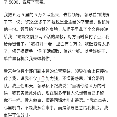
了 5000，说算辛苦费。
我把 6 万 5 里的 5 万 2 取出来，去找领导。领导看到钱愣
了下，说：“怎么还多了?” 我说是业主给的辛苦费，也该算
他一份。领导拍了拍我的肩膀，从柜子里拿了个文件袋递
给我：“这是之前那两个活的尾款，对方当时多付了点，我
给你留着了。” 我打开一看，里面有 1 万 2，我赶紧说太多
了，领导摆摆手：“你干活细致，值这个钱。以后好好干，
单位里有机会我先想着你。”
后来单位有个部门副主管的位置空缺，领导在会上直接推
荐了我，说我不仅
工作
能力强，还懂得感恩，适合带团
队。我上任那天，领导私下跟我说：“当初你给 4 万的时
候，我其实挺意外的，现在很多年轻人总想着自己多留，
你不一样。做人做事，懂得回馈才能走得远。” 我点点头，
心里明白，不是我多会来事，而是领导愿意给我机会，我
更得守住分寸。