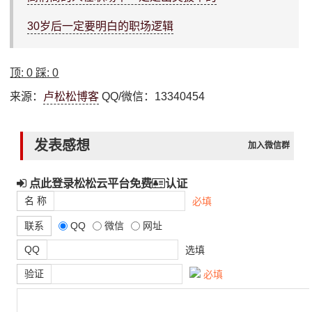
30岁后一定要明白的职场逻辑
顶:
0
踩:
0
来源：
卢松松博客
QQ/微信：13340454
发表感想
加入微信群
点此登录松松云平台免费
认证
名 称
必填
联系
QQ
微信
网址
QQ
选填
验证
必填