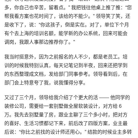
多，你自己也辛苦，留着点。” 我把钱往他桌上推了推：“您
帮我看方案也花时间了，该给的不能少。” 领导笑了笑，还
是收下了，说：“你这孩子，倒是实在。对了，单位下个月
有个去上海的培训名额，能学新的办公系统，回来可能会
调岗，我跟人事那边推荐你了。”
我当时挺意外，因为之前报名的人不少，都是老员工。培
训的时候我特别认真，每天记笔记到半夜，回来还把学到
的东西整理成文档，发给部门同事参考。领导看到后，在
部门会上特意夸了我，说我懂得分享。
又过了三个月，领导给我介绍了个更大的活 —— 他同学的
装修公司，需要给一套别墅做全屋软装设计，对方给 6
万。我先去别墅量了房，跟业主聊了三个多小时，把对方
的喜好、生活习惯都记下来，前后改了四版方案，业主最
后说：“你比之前找的设计师还用心。” 结款的时候业主多转