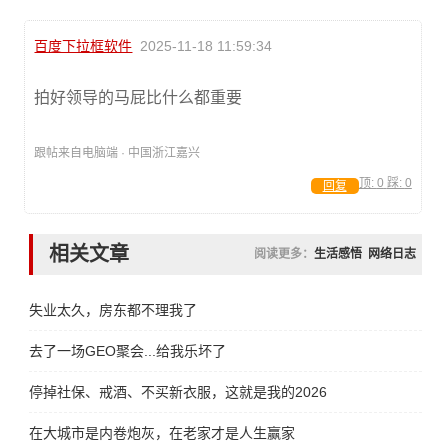
百度下拉框软件
2025-11-18 11:59:34
拍好领导的马屁比什么都重要
跟帖来自电脑端 · 中国浙江嘉兴
顶:
0
踩:
0
回复
相关文章
阅读更多：
生活感悟
网络日志
失业太久，房东都不理我了
去了一场GEO聚会...给我乐坏了
停掉社保、戒酒、不买新衣服，这就是我的2026
在大城市是内卷炮灰，在老家才是人生赢家