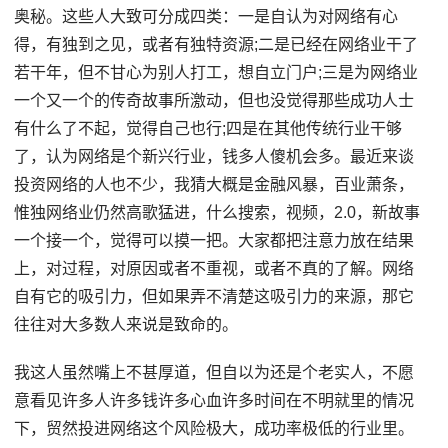
奥秘。这些人大致可分成四类：一是自认为对网络有心
得，有独到之见，或者有独特资源;二是已经在网络业干了
若干年，但不甘心为别人打工，想自立门户;三是为网络业
一个又一个的传奇故事所激动，但也没觉得那些成功人士
有什么了不起，觉得自己也行;四是在其他传统行业干够
了，认为网络是个新兴行业，钱多人傻机会多。最近来谈
投资网络的人也不少，我猜大概是金融风暴，百业萧条，
惟独网络业仍然高歌猛进，什么搜索，视频，2.0，新故事
一个接一个，觉得可以摸一把。大家都把注意力放在结果
上，对过程，对原因或者不重视，或者不真的了解。网络
自有它的吸引力，但如果弄不清楚这吸引力的来源，那它
往往对大多数人来说是致命的。
我这人虽然嘴上不甚厚道，但自以为还是个老实人，不愿
意看见许多人许多钱许多心血许多时间在不明就里的情况
下，贸然投进网络这个风险极大，成功率极低的行业里。