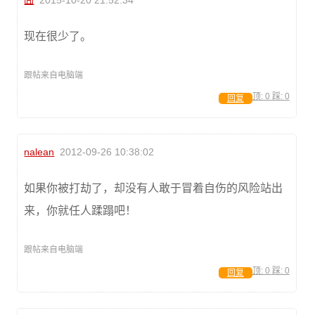
囧
2015-10-20 21:52:34
现在很少了。
跟帖来自电脑端
顶:
0
踩:
0
回复
nalean
2012-09-26 10:38:02
如果你被打劫了，却没有人敢于冒着自伤的风险站出
来，你就任人蹂蹋吧！
跟帖来自电脑端
顶:
0
踩:
0
回复