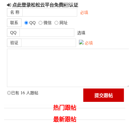
点此登录松松云平台免费
认证
名 称
必填
联系
QQ
微信
网址
QQ
选填
验证
必填
16
◎已有
人跟帖
热门跟帖
最新跟帖