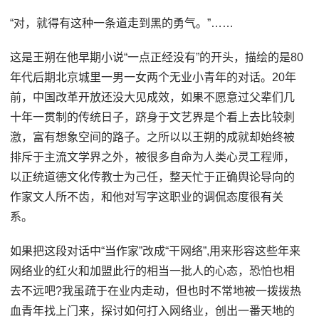
“对，就得有这种一条道走到黑的勇气。”……
这是王朔在他早期小说“一点正经没有”的开头，描绘的是80
年代后期北京城里一男一女两个无业小青年的对话。20年
前，中国改革开放还没大见成效，如果不愿意过父辈们几
十年一贯制的传统日子，跻身于文艺界是个看上去比较刺
激，富有想象空间的路子。之所以以王朔的成就却始终被
排斥于主流文学界之外，被很多自命为人类心灵工程师，
以正统道德文化传教士为己任，整天忙于正确舆论导向的
作家文人所不齿，和他对写字这职业的调侃态度很有关
系。
如果把这段对话中“当作家”改成“干网络”,用来形容这些年来
网络业的红火和加盟此行的相当一批人的心态，恐怕也相
去不远吧?我虽疏于在业内走动，但也时不常地被一拨拨热
血青年找上门来，探讨如何打入网络业，创出一番天地的