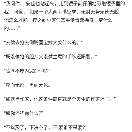
“我问你。”安佳也站起来，走到镜子前仔细地瞅瞅镜子里的
我，问道，“如果一个人两手攥空拳，无财无势无德无貌，
他怎么才能一夜之间小家乍富平步青云摇身一变什么
的……”
“去偷去抢去倒腾国宝嫁大款什么的。”
“既没偷抢的胆儿又没做生意的手腕还阳萎。”
“脸厚不厚?心黑不黑?”
“厚而无形，黑而无色。”
“那就当作家，他这条件简直就是个天生的作家坯子。”
“那你还犹豫什么?”
“不犹豫了，下决心了，干!蒙谁不是蒙?”