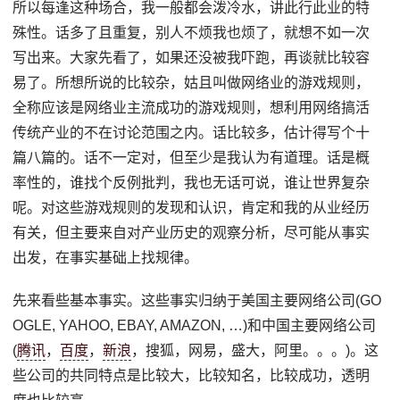
所以每逢这种场合，我一般都会泼冷水，讲此行此业的特
殊性。话多了且重复，别人不烦我也烦了，就想不如一次
写出来。大家先看了，如果还没被我吓跑，再谈就比较容
易了。所想所说的比较杂，姑且叫做网络业的游戏规则，
全称应该是网络业主流成功的游戏规则，想利用网络搞活
传统产业的不在讨论范围之内。话比较多，估计得写个十
篇八篇的。话不一定对，但至少是我认为有道理。话是概
率性的，谁找个反例批判，我也无话可说，谁让世界复杂
呢。对这些游戏规则的发现和认识，肯定和我的从业经历
有关，但主要来自对产业历史的观察分析，尽可能从事实
出发，在事实基础上找规律。
先来看些基本事实。这些事实归纳于美国主要网络公司(GO
OGLE, YAHOO, EBAY, AMAZON, …)和中国主要网络公司
(
腾讯
，
百度
，
新浪
，搜狐，网易，盛大，阿里。。。)。这
些公司的共同特点是比较大，比较知名，比较成功，透明