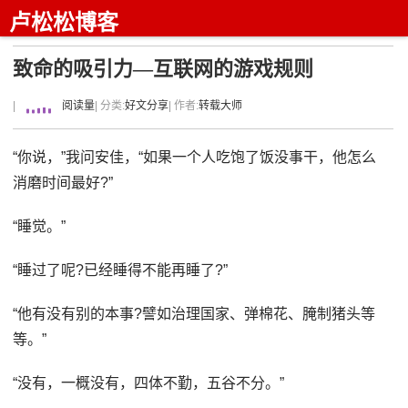
卢松松博客
致命的吸引力—互联网的游戏规则
|
阅读量
| 分类:
好文分享
| 作者:
转载大师
“你说，”我问安佳，“如果一个人吃饱了饭没事干，他怎么
消磨时间最好?”
“睡觉。”
“睡过了呢?已经睡得不能再睡了?”
“他有没有别的本事?譬如治理国家、弹棉花、腌制猪头等
等。”
“没有，一概没有，四体不勤，五谷不分。”