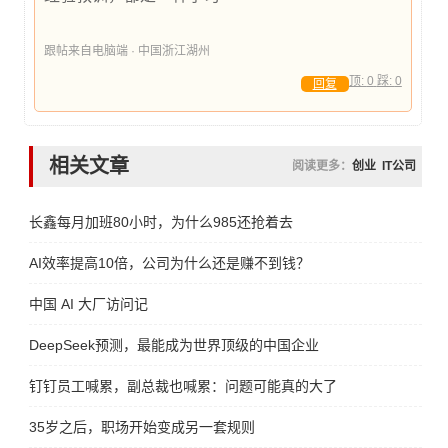
跟帖来自电脑端 · 中国浙江湖州
顶:
0
踩:
0
回复
相关文章
阅读更多：
创业
IT公司
长鑫每月加班80小时，为什么985还抢着去
AI效率提高10倍，公司为什么还是赚不到钱？
中国 AI 大厂访问记
DeepSeek预测，最能成为世界顶级的中国企业
钉钉员工喊累，副总裁也喊累：问题可能真的大了
35岁之后，职场开始变成另一套规则