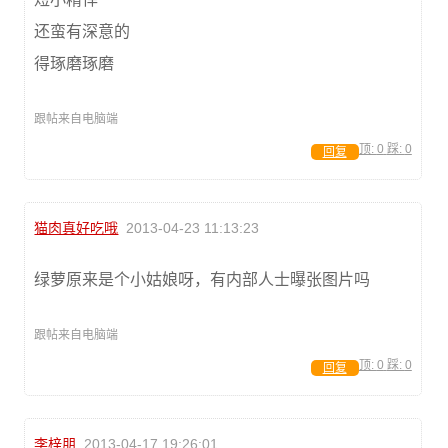
还蛮有深意的
得琢磨琢磨
跟帖来自电脑端
顶:
0
踩:
0
回复
猫肉真好吃哦
2013-04-23 11:13:23
绿萝原来是个小姑娘呀，有内部人士曝张图片吗
跟帖来自电脑端
顶:
0
踩:
0
回复
李梓朋
2013-04-17 19:26:01