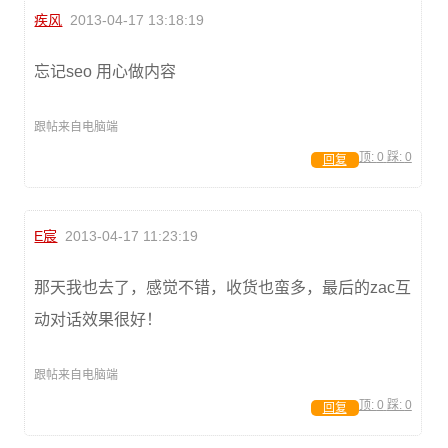
疾风
2013-04-17 13:18:19
忘记seo 用心做内容
跟帖来自电脑端
顶:
0
踩:
0
回复
E宸
2013-04-17 11:23:19
那天我也去了，感觉不错，收货也蛮多，最后的zac互
动对话效果很好！
跟帖来自电脑端
顶:
0
踩:
0
回复