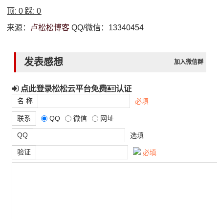
顶:
0
踩:
0
来源：
卢松松博客
QQ/微信：13340454
发表感想
加入微信群
点此登录松松云平台免费
认证
名 称
必填
联系
QQ
微信
网址
QQ
选填
验证
必填