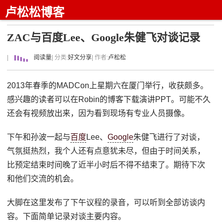
卢松松博客
ZAC与百度Lee、Google朱健飞对谈记录
|
阅读量
| 分类:
好文分享
| 作者:
卢松松
2013年春季的MADCon上星期六在厦门举行，收获颇多。
感兴趣的读者可以在Robin的博客下载演讲PPT。可能不久
还会有视频放出来，因为看到现场有专业人员摄像。
下午和孙波一起与
百度
Lee、
Google
朱健飞进行了对谈，
气氛挺热烈，我个人还有点意犹未尽，但由于时间关系，
比预定结束时间晚了近半小时后不得不结束了。期待下次
和他们交流的机会。
大脚在这里发布了下午议程的录音，可以听到全部访谈内
容。下面简单记录对谈主要内容。