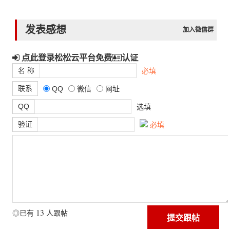
发表感想
加入微信群
点此登录松松云平台免费
认证
名 称
必填
联系
QQ
微信
网址
QQ
选填
验证
必填
13
◎已有
人跟帖