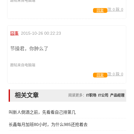
跟帖来自电脑端
顶:
0
踩:
0
回复
囧事
2015-10-26 00:22:23
节操君，你肿么了
跟帖来自电脑端
顶:
0
踩:
0
回复
相关文章
阅读更多：
IT职场
IT公司
产品经理
叫新人倒酒之前，先看看自己排第几
长鑫每月加班80小时，为什么985还抢着去