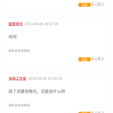
顶:
0
踩:
0
回复
踏雪望月
2013-08-06 00:07:28
呵呵
跟帖来自电脑端
顶:
0
踩:
0
回复
淘淘工作室
2013-08-05 21:01:53
除了说要有眼光，还能说什么咧
跟帖来自电脑端
顶:
0
踩:
0