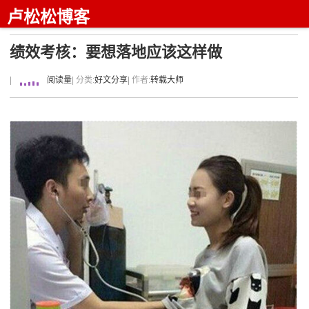
卢松松博客
绩效考核：要想落地应该这样做
|
阅读量
| 分类:
好文分享
| 作者:
转载大师