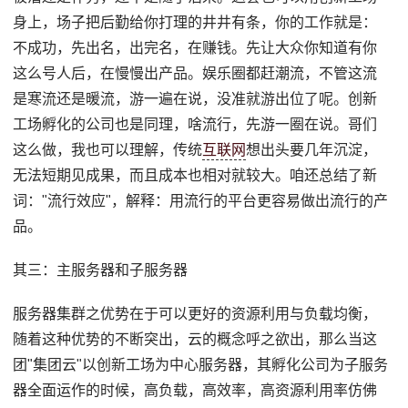
身上，场子把后勤给你打理的井井有条，你的工作就是：
不成功，先出名，出完名，在赚钱。先让大众你知道有你
这么号人后，在慢慢出产品。娱乐圈都赶潮流，不管这流
是寒流还是暖流，游一遍在说，没准就游出位了呢。创新
工场孵化的公司也是同理，啥流行，先游一圈在说。哥们
这么做，我也可以理解，传统
互联网
想出头要几年沉淀，
无法短期见成果，而且成本也相对就较大。咱还总结了新
词："流行效应"，解释：用流行的平台更容易做出流行的产
品。
其三：主服务器和子服务器
服务器集群之优势在于可以更好的资源利用与负载均衡，
随着这种优势的不断突出，云的概念呼之欲出，那么当这
团"集团云"以创新工场为中心服务器，其孵化公司为子服务
器全面运作的时候，高负载，高效率，高资源利用率仿佛