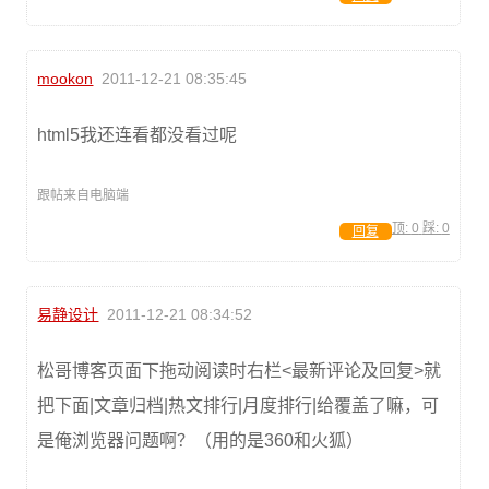
mookon
2011-12-21 08:35:45
html5我还连看都没看过呢
跟帖来自电脑端
顶:
0
踩:
0
回复
易静设计
2011-12-21 08:34:52
松哥博客页面下拖动阅读时右栏<最新评论及回复>就
把下面|文章归档|热文排行|月度排行|给覆盖了嘛，可
是俺浏览器问题啊？（用的是360和火狐）