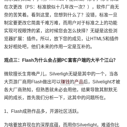
在次更改（PS：标准貌似十几年改一次？），软件厂商无
奈的苦笑着。看到这里，您想到什么了？没错，标准一旦
制定要更改它简直千难万难，而用户对于标准之上的功能
实现可视眼馋的紧，这时候您会怎么抉择？无疑是这些浏
览器扩展：插件。所以，放下您的成见，让HTML5和插件
友好相处吧，他们未来的作用一定是互补的。
观点三：Flash为什么会占据PC富客户端的大半个江山？
微软擅长生育晚产儿，Silverligh无疑是其中的一个，当各
大页游厂商用Flash做出可以
赚钱
的
产品
后，Silvelight才被
各大厂商熟知，但熟悉就未必会用他，结果导致其默默无
闻的成长，首先我们分析一下，这其中的问题所在。
1、Flash成熟作品多，开源社区活跃。
为啥要放弃现在的深厚底蕴，而用你Silverlight，难道你比