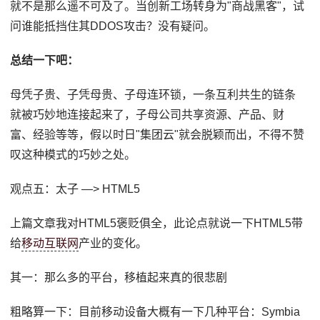
就不是那么遥不可及了。当创新工场转身为"商战黑客"，试
问谁能抵挡住其DDOS攻击？没有疑问。
总结一下吧：
母凭子贵、子凭母贵、子母连环锁，一条互利共生的链条
就被巧妙地连接起来了，子母公司共享资源、产品、财
富、经验等等，假以时日"集团云"就会脱颖而出，不得不赞
叹这种模式的巧妙之处。
观点五：太子 —> HTML5
上篇文章我对HTML5褒贬俱全，此论点就说一下HTML5带
给
移动互联网
产业的变化。
其一：那么多的平台，移植起来真的很悲剧
粗略算一下：目前移动设备大概有一下几种平台：Symbia