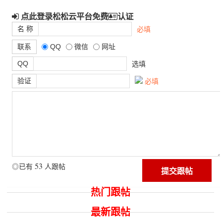
点此登录松松云平台免费
认证
名 称
必填
联系
QQ
微信
网址
QQ
选填
验证
必填
53
◎已有
人跟帖
热门跟帖
最新跟帖