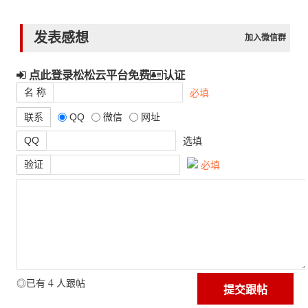
发表感想
加入微信群
点此登录松松云平台免费
认证
名 称
必填
联系
QQ
微信
网址
QQ
选填
验证
必填
4
◎已有
人跟帖