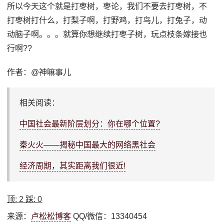
所以今天这个就是打枣树，枣论，我们不要去打枣树，不
打枣树打什么，打梨子啊，打野鸡，打鸟儿，打兔子，动
动脑子啊。。。就算你想继续打枣子树，玩点枝条嫁接也
行啊??
作者：@神嘛事儿
相关阅读：
中国社会最新阶层划分：你在哪个位置?
秦火火——揭秘中国最大的网络黑社会
经济周期，其实距离我们很近!
顶:
2
踩:
0
来源：
卢松松博客
QQ/微信：13340454