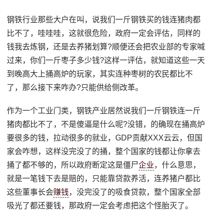
钢铁行业那些大户在叫，说我们一斤钢铁买的钱连猪肉都
比不了，哇哇哇，这就很危险，政府一定会评估，同样的
钱我去炼钢，还是去养猪划算?顺便还会把农业部的专家喊
过来，你们一斤枣子多少钱?这样一评估，就知道这些一天
到晚高大上捅高炉的玩家，其实连种枣树的农民都比不
了，那么接下来咋办?只能供给侧改革。
作为一个工业门类，钢铁产业居然说我们一斤钢铁连一斤
猪肉都比不了，不是傻逼是什么呢?没错，的确现在捅高炉
要很多的钱，拉动很多的就业，GDP贡献XXX云云，但国
家会咋想，这样没完没了的捅，整个国家的钱都让你拿去
捅了都不够的，所以政府断定这是僵尸
企业
，什么意思，
就是一笔钱下去是赔的，只能靠贷款养活，连养猪户都比
这些董事长会
赚钱
，没完没了的吸食贷款，整个国家全部
吸光了都还要钱，那政府一定会考虑把这个怪胎灭了。