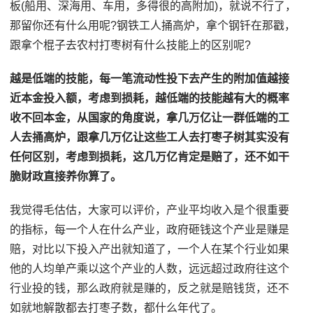
板(船用、深海用、车用，多得很的高附加)，就说不行了，
那留你还有什么用呢?钢铁工人捅高炉，拿个钢钎在那戳，
跟拿个棍子去农村打枣树有什么技能上的区别呢?
越是低端的技能，每一笔流动性投下去产生的附加值越接
近本金投入额，考虑到损耗，越低端的技能越有大的概率
收不回本金，从国家的角度说，拿几万亿让一群低端的工
人去捅高炉，跟拿几万亿让这些工人去打枣子树其实没有
任何区别，考虑到损耗，这几万亿肯定是赔了，还不如干
脆财政直接养你算了。
我觉得毛估估，大家可以评价，产业平均收入是个很重要
的指标，每一个人在什么产业，政府砸钱这个产业是赚是
赔，对比以下投入产出就知道了，一个人在某个行业如果
他的人均单产乘以这个产业的人数，远远超过政府往这个
行业投的钱，那么政府就是赚的，反之就是赔钱货，还不
如就地解散都去打枣子数，都什么年代了。