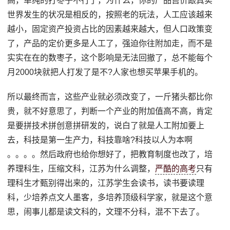
高，单纯的打枣子不行了，为什么，你的产品售价跟真实
世界发生的状况是相反的，按照老的玩法，人工应该越来
越小，固定资产投资占比的因素越来越大，但人口政策变
了，产品的定价更多是人工了，强迫你往附加走，而不是
实实在在的数枣子，这个影响是无法回撤了，总不能每个
月2000块就把人打发了是不?人家也想买苹果手机的。
所以最终而言，这些产业就必须改变了，一斤猪头都比你
贵，就不好意思了，判断一个产业的附加值高不高，肯定
是要拼技术拼创意拼研发的，说白了就是人工附加要上
去，科技是第一生产力，科技靠啥?科技以人为本啊
。。。。然后政府也给你想好了，把教育制度也改了，培
养理科生，压缩文科，江苏为什么调整，
严酷的高考
只有
理科生才甄别得出来的，江苏学生会读书，读书要读理
科，少培养点文人墨客，多培养顶级科学家，就是这个意
思，闹事儿都是读文科的，文理不分科，混不下去了。