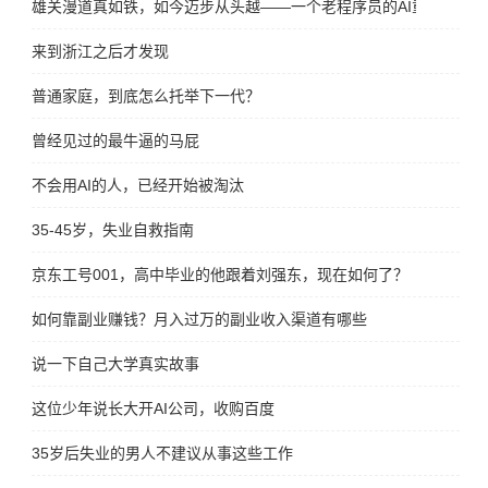
雄关漫道真如铁，如今迈步从头越——一个老程序员的AI重生宣言
来到浙江之后才发现
普通家庭，到底怎么托举下一代？
曾经见过的最牛逼的马屁
不会用AI的人，已经开始被淘汰
35-45岁，失业自救指南
京东工号001，高中毕业的他跟着刘强东，现在如何了？
如何靠副业赚钱？月入过万的副业收入渠道有哪些
说一下自己大学真实故事
这位少年说长大开AI公司，收购百度
35岁后失业的男人不建议从事这些工作