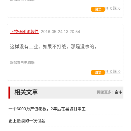
顶:
0
踩:
0
回复
下拉通刷词软件
2016-05-24 13:20:54
这样没有工业，如果不打战，那是没事的，
跟帖来自电脑端
顶:
0
踩:
0
回复
相关文章
阅读更多：
奋斗
一个6000万产值老板，2年后在县城打零工
史上最赚的一次讨薪