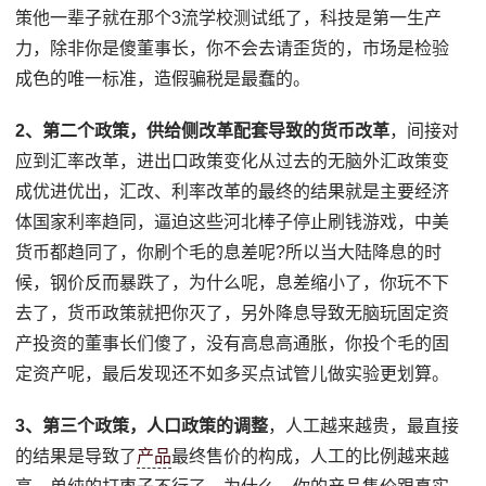
策他一辈子就在那个3流学校测试纸了，科技是第一生产
力，除非你是傻董事长，你不会去请歪货的，市场是检验
成色的唯一标准，造假骗税是最蠢的。
2、第二个政策，供给侧改革配套导致的货币改革
，间接对
应到汇率改革，进出口政策变化从过去的无脑外汇政策变
成优进优出，汇改、利率改革的最终的结果就是主要经济
体国家利率趋同，逼迫这些河北棒子停止刷钱游戏，中美
货币都趋同了，你刷个毛的息差呢?所以当大陆降息的时
候，钢价反而暴跌了，为什么呢，息差缩小了，你玩不下
去了，货币政策就把你灭了，另外降息导致无脑玩固定资
产投资的董事长们傻了，没有高息高通胀，你投个毛的固
定资产呢，最后发现还不如多买点试管儿做实验更划算。
3、第三个政策，人口政策的调整
，人工越来越贵，最直接
的结果是导致了
产品
最终售价的构成，人工的比例越来越