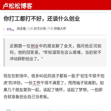
卢松松博客
你打工都打不好，还谈什么创业
|
阅读量
| 分类:
好文分享
| 作者:
转载大师
近期跟一位
创业
中的朋友聊了会天，我问他近况如
何，他的回答是，“早知道现在这么艰难，当初就不
冲动辞职创业了。”
现在在职场中，很多90后的孩子都有一股子“初生牛犊不怕
虎”的冲劲，一份
工作
干得不满意了，甩甩袖子就离职。如
果几个朋友聚到一起，谈起了情怀，谈起了梦想，一拍即
合就准备创业自己当老板。