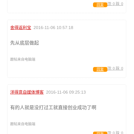
顶:
0
踩:
0
回复
舍得返利宝
2016-11-06 10:57:18
先从底层做起
跟帖来自电脑端
顶:
0
踩:
0
回复
洋得意自媒体博客
2016-11-06 09:25:13
有的人就是没打过工就直接创业成功了啊
跟帖来自电脑端
顶:
0
踩:
0