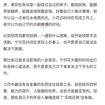
虎，拿到任务也是一副得过且过的样子。能拖就拖，能糊
弄就糊弄，能踢皮球就踢皮球。好像自己少做点事情，就
可以沾一点单位水电费的光。少花点时间在完成工作上，
就可以为自己节约点刷
微博
的时间。
比如怕苦怕累怕钻研，一遇到什么困难，就开始找帮手去
求助，宁可花时间在求别人办事上，也不愿意自己尝试去
解决下困难。
再比如过度关注职场的八卦是非，宁可花大量的时间去打
听各种小道消息，而不愿意自己沉下来来关注下手头的工
作。
工作中最没有含金量的东西往往就是工资，经验经历的积
累、能力的提升、人脉圈的培养，这些才是最宝贵的。但
是，那些混日子的年轻人偏偏选择了“买椟还珠”这条路。