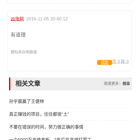
凶涨网
2016-11-05 20:40:12
有道理
跟帖来自电脑端
顶:
0
踩:
0
回复
相关文章
阅读更多：
创业
孙宇晨赢了王健林
真正赚钱的项目，往往都很“土”
不要在错误的时间，努力做正确的事情
一个6000万产值老板，2年后在县城打零工