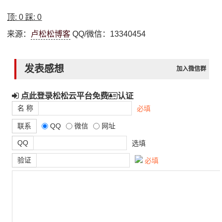
顶:
0
踩:
0
来源：
卢松松博客
QQ/微信：13340454
发表感想
加入微信群
点此登录松松云平台免费
认证
名 称
必填
联系
QQ
微信
网址
QQ
选填
验证
必填