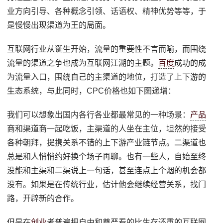
业方向引导、各种概念引领、话语权、精神优势等等，于
是慢慢出现渠道为王的局面。
互联网行业从诞生开始，流量的重要性不言而喻，而围绕
流量的渠道之争也成为互联网江湖的主题。
百度
成功的成
为流量入口，围绕自己的主渠道的地位，打造了上下游的
生态系统，与此同时，CPC价格也如下图递增：
我们可以想象出国内各行各业都最常见的一种场景：
产品
商和渠道商一起吃饭，主渠道的人坐在主位，坦然的接受
各种朝拜，提携关系不错的上下游产业链节点。二渠道也
总是和人悄悄约好换个场子再聊。也有一些人，自始至终
没能和主渠和二渠说上一句话，甚至连点上个烟的机会都
没有。如果是在传统行业，估计他会继续经营关系，找门
路，开辟新的合作。
但是在
创业
者普遍把自由和尊严看的比生存还重的互联网