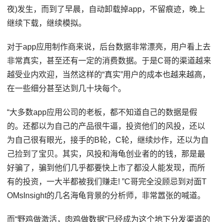
夜)发生，而到了早晨，自动卸载掉app，不留痕迹，晚上
继续下载，继续模拟。
对于app应用制作商来说，后台数据非常漂亮，用户看上去
非常真实，甚至还有一定的消费数据。于是C哥的渠道越来
越受业内欢迎，当然这样的“真实”用户的成本也越来越高，
在一些细分甚至达到几十块每个。
“大多数app应用公司的老板，都不知道自己的数据是假
的。还都以为自己的产品很牛逼，投资他们的风投，还以
为自己很有眼光，接手的B轮，C轮，继续炒作，还以为自
己捡到了宝贝。其实，风投和海龟创业者的的钱，那是最
好骗了，骗到他们几乎都要快上市了都没人能发现，而所
有的投资，一大半都被我们赚走! ”C哥完全没顾忌到对面T
OMsInsight的几名海龟背景的分析师，非常嚣张的喊道。
而“野鸡做激活，肉鸡做数据”已经成为这个地下分发渠道的