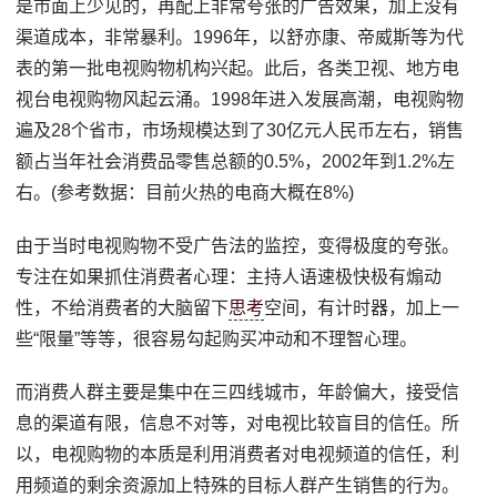
是市面上少见的，再配上非常夸张的广告效果，加上没有
渠道成本，非常暴利。1996年，以舒亦康、帝威斯等为代
表的第一批电视购物机构兴起。此后，各类卫视、地方电
视台电视购物风起云涌。1998年进入发展高潮，电视购物
遍及28个省市，市场规模达到了30亿元人民币左右，销售
额占当年社会消费品零售总额的0.5%，2002年到1.2%左
右。(参考数据：目前火热的电商大概在8%)
由于当时电视购物不受广告法的监控，变得极度的夸张。
专注在如果抓住消费者心理：主持人语速极快极有煽动
性，不给消费者的大脑留下
思考
空间，有计时器，加上一
些“限量”等等，很容易勾起购买冲动和不理智心理。
而消费人群主要是集中在三四线城市，年龄偏大，接受信
息的渠道有限，信息不对等，对电视比较盲目的信任。所
以，电视购物的本质是利用消费者对电视频道的信任，利
用频道的剩余资源加上特殊的目标人群产生销售的行为。