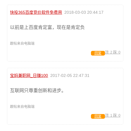
快投365百度竞价软件免费用
2018-03-03 20:44:17
以前是上百度肯定富，现在是肯定负
跟帖来自电脑端
顶:
2
踩:
0
回复
宝妈兼职网_日赚100
2017-02-05 22:47:31
互联网只尊重创新和进步。
跟帖来自电脑端
顶:
1
踩:
0
回复