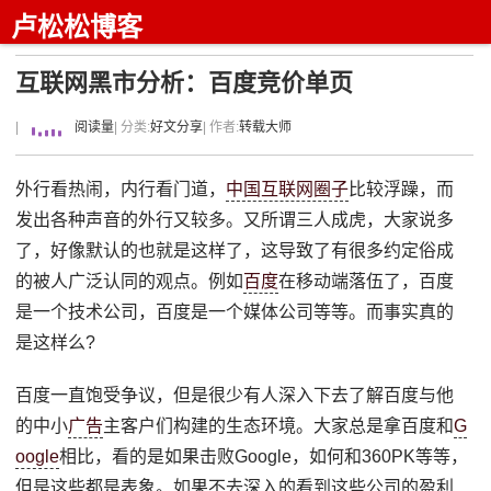
卢松松博客
互联网黑市分析：百度竞价单页
|
阅读量
| 分类:
好文分享
| 作者:
转载大师
外行看热闹，内行看门道，
中国互联网圈子
比较浮躁，而
发出各种声音的外行又较多。又所谓三人成虎，大家说多
了，好像默认的也就是这样了，这导致了有很多约定俗成
的被人广泛认同的观点。例如
百度
在移动端落伍了，百度
是一个技术公司，百度是一个媒体公司等等。而事实真的
是这样么?
百度一直饱受争议，但是很少有人深入下去了解百度与他
的中小
广告
主客户们构建的生态环境。大家总是拿百度和
G
oogle
相比，看的是如果击败Google，如何和360PK等等，
但是这些都是表象。如果不去深入的看到这些公司的盈利