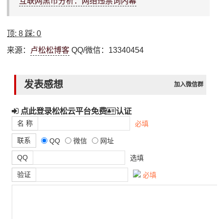
互联网黑市分析：网络违禁词内幕
顶:
8
踩:
0
来源：
卢松松博客
QQ/微信：13340454
发表感想
加入微信群
点此登录松松云平台免费
认证
名 称
必填
联系
QQ
微信
网址
QQ
选填
验证
必填