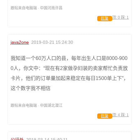
跟帖来自电脑端 · 中国河南许昌
顶:
0
踩:
1
回复
java2one
2019-03-21 15:24:30
我知道一个60万人口的县，每年出生人口是8000-900
0人，你文中：“现在有2家做孕妇装的卖家帮忙负责放
卡片，他们的订单量加起来稳定在每日1500单上下”，
这个数字我不相信
跟帖来自电脑端 · 中国湖北潜江
顶:
4
踩:
1
回复
公证处
2019-03-14 15:40:11