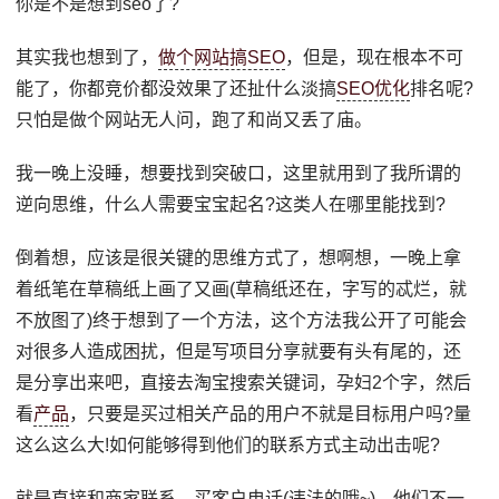
你是不是想到seo了?
其实我也想到了，
做个网站搞SEO
，但是，现在根本不可
能了，你都竞价都没效果了还扯什么淡搞
SEO优化
排名呢?
只怕是做个网站无人问，跑了和尚又丢了庙。
我一晚上没睡，想要找到突破口，这里就用到了我所谓的
逆向思维，什么人需要宝宝起名?这类人在哪里能找到?
倒着想，应该是很关键的思维方式了，想啊想，一晚上拿
着纸笔在草稿纸上画了又画(草稿纸还在，字写的忒烂，就
不放图了)终于想到了一个方法，这个方法我公开了可能会
对很多人造成困扰，但是写项目分享就要有头有尾的，还
是分享出来吧，直接去淘宝搜索关键词，孕妇2个字，然后
看
产品
，只要是买过相关产品的用户不就是目标用户吗?量
这么这么大!如何能够得到他们的联系方式主动出击呢?
就是直接和商家联系，买客户电话(违法的哦~)，他们不一