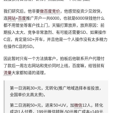
我们研究后，他非要
做百度竞价
，他感觉投资少见效快，
连
网站
+
百度
推广开户一共6000，也就是6000块钱他什么
都不用管坐等客户找上门，天猫打算放弃，放弃原因：前
期投入太大、竞争非常激烈、有可能还需要SD、如果操作
C店，肯定是SD+开车，并且他是一个人操作没有太多精力
在操作C店的SD。
因此暂时只有一个方法搞客户，拍板后他联系开户代理付
了款后一周左右网站和竞价同时上线，百度嘛，给钱就有
流量
大家都知道的道理，
第一日消耗30+元，无转化(推广地域选择本省投放，
全国单价太高太贵)，
第二日消耗50+元，进来50+UV，加
微信
12人，转化
成功1人付费，199元微信转账-50元推广成本=149元