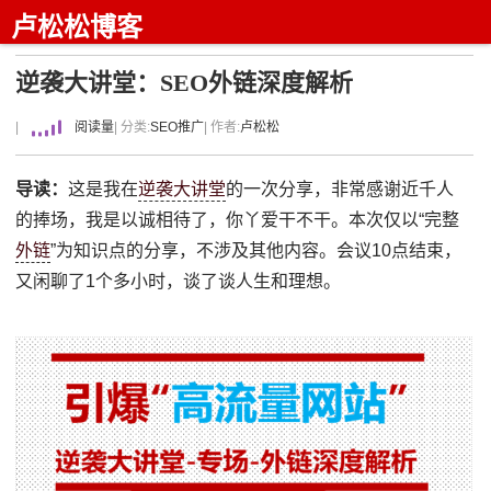
卢松松博客
逆袭大讲堂：SEO外链深度解析
|
阅读量
| 分类:
SEO推广
| 作者:
卢松松
导读：
这是我在
逆袭大讲堂
的一次分享，非常感谢近千人
的捧场，我是以诚相待了，你丫爱干不干。本次仅以“完整
外链
”为知识点的分享，不涉及其他内容。会议10点结束，
又闲聊了1个多小时，谈了谈人生和理想。