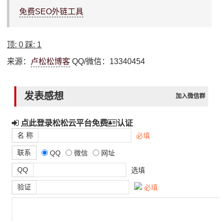
免费SEO外链工具
顶:
0
踩:
1
来源：
卢松松博客
QQ/微信：13340454
发表感想
加入微信群
点此登录松松云平台免费
认证
名 称
必填
联系
QQ
微信
网址
QQ
选填
验证
必填