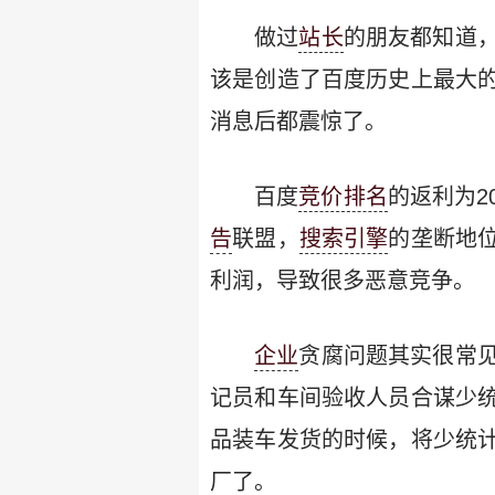
做过
站长
的朋友都知道
该是创造了百度历史上最大
消息后都震惊了。
百度
竞价排名
的返利为2
告
联盟，
搜索引擎
的垄断地
利润，导致很多恶意竞争。
企业
贪腐问题其实很常
记员和车间验收人员合谋少
品装车发货的时候，将少统
厂了。