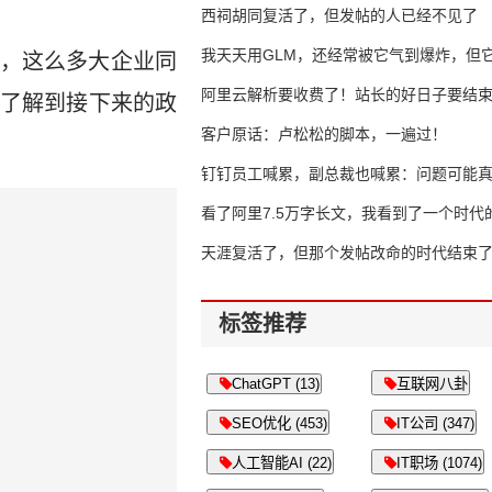
西祠胡同复活了，但发帖的人已经不见了
我天天用GLM，还经常被它气到爆炸，但它
，这么多大企业同
16万亿
阿里云解析要收费了！站长的好日子要结
了解到接下来的政
客户原话：卢松松的脚本，一遍过！
钉钉员工喊累，副总裁也喊累：问题可能
了
看了阿里7.5万字长文，我看到了一个时代
天涯复活了，但那个发帖改命的时代结束
标签推荐
ChatGPT (13)
互联网八卦
SEO优化 (453)
IT公司 (347)
人工智能AI (22)
IT职场 (1074)