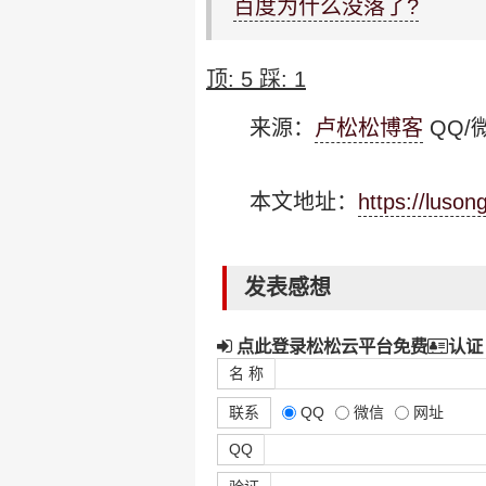
百度为什么没落了?
顶:
5
踩:
1
来源：
卢松松博客
QQ/微
本文地址：
https://luso
发表感想
点此登录松松云平台免费
认证
名 称
联系
QQ
微信
网址
QQ