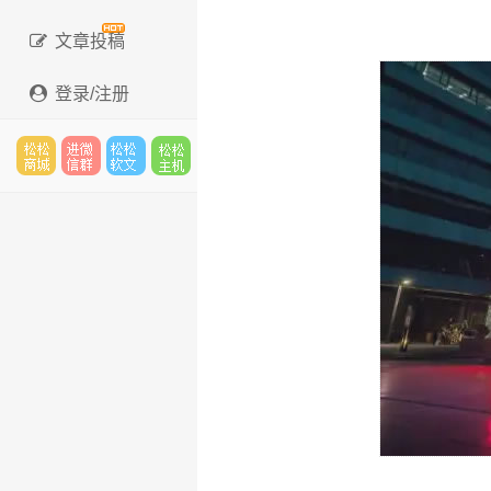
文章投稿
登录/注册
松松
进微
松松
松松
云市
信群
软文
云主
场
机