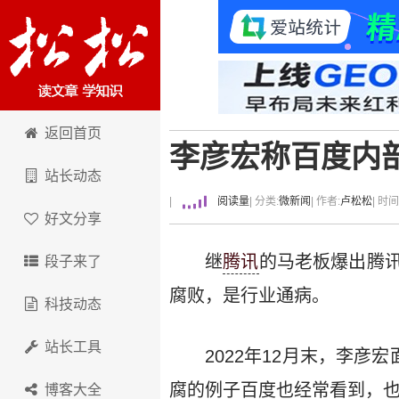
卢松松博客
返回首页
李彦宏称百度内
站长动态
|
阅读量
| 分类:
微新闻
| 作者:
卢松松
| 时
好文分享
继
腾讯
的马老板爆出腾
段子来了
腐败，是行业通病。
科技动态
站长工具
2022年12月末，李
腐的例子百度也经常看到，也
博客大全