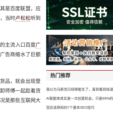
其是百度联盟，应
，当时
卢松松
听到
站
的主流入口百度
广
广告商缩水了巨额
热门推荐
货品，就会出现登
我以为马斯克已经够能生了，直到看到徐
卸师傅一起趁着货
AI智能体其实是一次创富机会，只是99%
况是那些互联网大
错过了
您应该熟知的7个基本SEO技巧