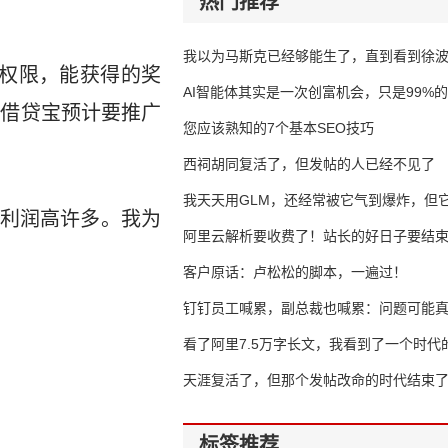
热门推荐
我以为马斯克已经够能生了，直到看到徐
权限，能获得的奖
AI智能体其实是一次创富机会，只是99%
而借贷宝预计要推广
错过了
您应该熟知的7个基本SEO技巧
西祠胡同复活了，但发帖的人已经不见了
我天天用GLM，还经常被它气到爆炸，但它
利润高许多。我为
16万亿
阿里云解析要收费了！站长的好日子要结
客户原话：卢松松的脚本，一遍过！
钉钉员工喊累，副总裁也喊累：问题可能
了
看了阿里7.5万字长文，我看到了一个时代
天涯复活了，但那个发帖改命的时代结束
标签推荐