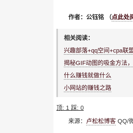
作者：
公钰铭
（
点此处
相关阅读：
兴趣部落+qq空间+cpa
揭秘GIF动图的吸金方法
什么赚钱就做什么
小网站的赚钱之路
顶:
1
踩:
0
来源：
卢松松博客
QQ/微