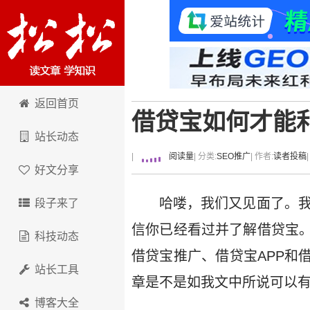
卢松松博客
返回首页
借贷宝如何才能
站长动态
|
阅读量
| 分类:
SEO推广
| 作者:
读者投稿
好文分享
哈喽，我们又见面了。
段子来了
信你已经看过并了解借贷宝
科技动态
借贷宝推广、借贷宝APP和
站长工具
章是不是如我文中所说可以有
博客大全