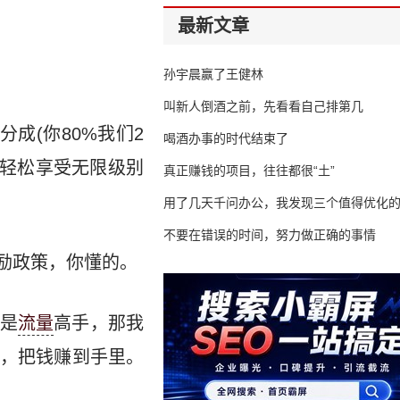
最新文章
孙宇晨赢了王健林
叫新人倒酒之前，先看看自己排第几
成(你80%我们2
喝酒办事的时代结束了
以轻松享受无限级别
真正赚钱的项目，往往都很“土”
用了几天千问办公，我发现三个值得优化
不要在错误的时间，努力做正确的事情
励政策，你懂的。
是
流量
高手，那我
，把钱赚到手里。