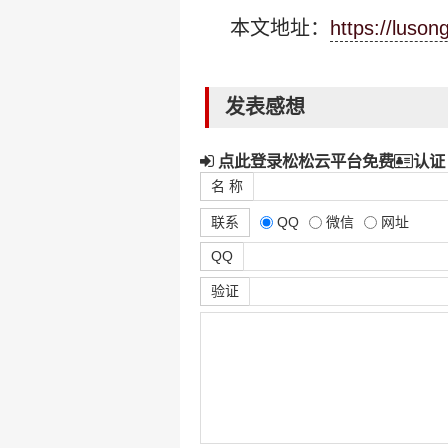
本文地址：
https://luso
发表感想
点此登录松松云平台免费
认证
名 称
联系
QQ
微信
网址
QQ
验证