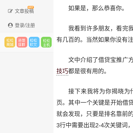
如果是，那么恭喜你。
文章投稿
登录/注册
我看到许多朋友，看完
有几百的。当然如果你没有
松松
进微
松松
松松
文中介绍了借贷宝推广
技巧
都是很有用的。
云市
信群
软文
云主
接下来我将为你揭晓为什
页。其中一个关键是开始借
场
机
就会发现，只要是排名靠前的
3行中需要出现2-4次关键词