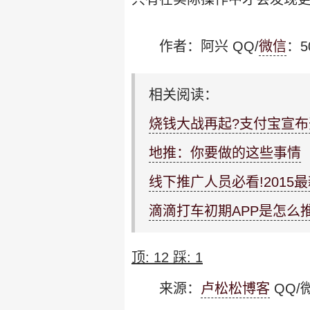
作者：阿兴 QQ/
微信
：5
相关阅读：
烧钱大战再起?支付宝宣布
地推：你要做的这些事情
线下推广人员必看!2015
滴滴打车初期APP是怎么
顶:
12
踩:
1
来源：
卢松松博客
QQ/微