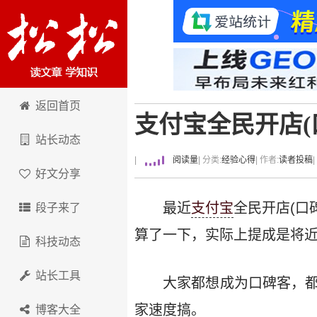
卢松松博客
返回首页
支付宝全民开店(
站长动态
|
阅读量
| 分类:
经验心得
| 作者:
读者投稿
好文分享
最近
支付宝
全民开店(口
段子来了
算了一下，实际上提成是将近
科技动态
站长工具
大家都想成为口碑客，都
家速度搞。
博客大全