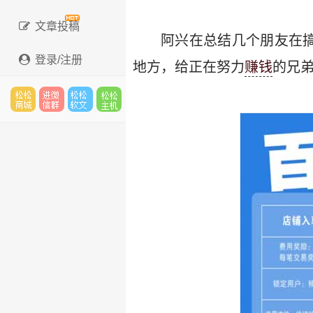
文章投稿
阿兴在总结几个朋友在搞
登录/注册
地方，给正在努力
赚钱
的兄
松松
进微
松松
松松
云市
信群
软文
云主
场
机