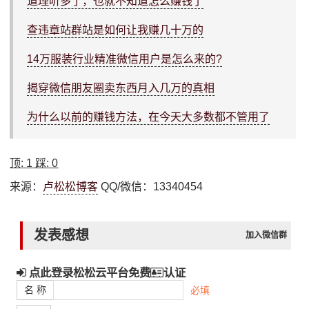
道理听多了，也就不知道怎么赚钱了
查违章站群站是如何让我赚几十万的
14万服装行业精准微信用户是怎么来的?
揭穿微信朋友圈卖东西月入几万的真相
为什么以前的赚钱方法，在今天大多数都不管用了
顶:
1
踩:
0
来源：
卢松松博客
QQ/微信：13340454
发表感想
加入微信群
点此登录松松云平台免费
认证
名 称
必填