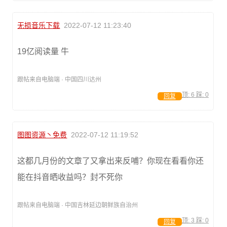
无损音乐下载
2022-07-12 11:23:40
19亿阅读量 牛
跟帖来自电脑端 · 中国四川达州
顶:
6
踩:
0
回复
图图资源丶免费
2022-07-12 11:19:52
这都几月份的文章了又拿出来反哺？你现在看看你还
能在抖音晒收益吗？封不死你
跟帖来自电脑端 · 中国吉林延边朝鲜族自治州
顶:
3
踩:
0
回复