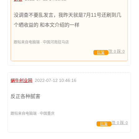
没调查不要乱发言，我昨天就是7月11号还刷到几
个晒收益的 和本文介绍的一样
跟帖来自电脑端 · 中国河南驻马店
顶:
0
踩:
0
回复
蜗牛创业网
2022-07-12 10:46:16
反正各种腻害
跟帖来自电脑端 · 中国重庆
顶:
0
踩:
0
回复