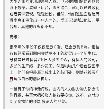
类型的账号变现却差强人意。但只要他们借助神器修
改下数据，装修下后台，虚实结合，就可以通过收徒
或者卖课变现。轻轻松松。当然，他们这里面也是有
概率真正催化出一些人才的。反正天知地知他知，平
台知，其他的连鬼都不知。
高级：
更高明的手段不仅仅是割C端，还会割到B端。相信
各位经常看到圈内突然冷不丁的就冒出一个新生代，
号称是通过抖音\TK日入多少个W，有多大的公司，
多长的生产线，多少员工，然后啪啪几个后台截图奉
上。他们会把装逼当成出山的敲门砖，到处花钱买
广
告
营造自己的创富神话。
一旦有了你的神话传说，圈内的人力财力物力都会向
你靠拢，甚至大把投资人抢着要投你。这不，这就割
到了食物链的顶端-投资人的韭菜。