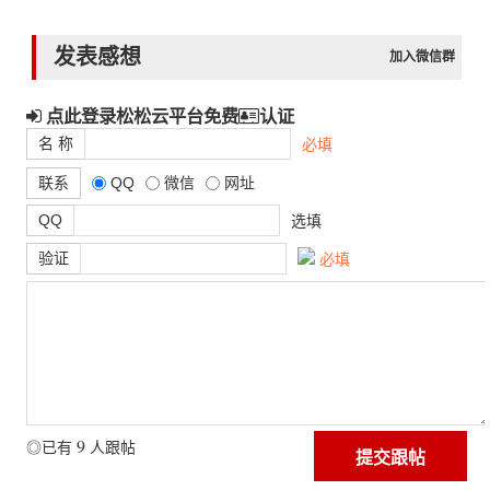
发表感想
加入微信群
点此登录松松云平台免费
认证
名 称
必填
联系
QQ
微信
网址
QQ
选填
验证
必填
9
◎已有
人跟帖