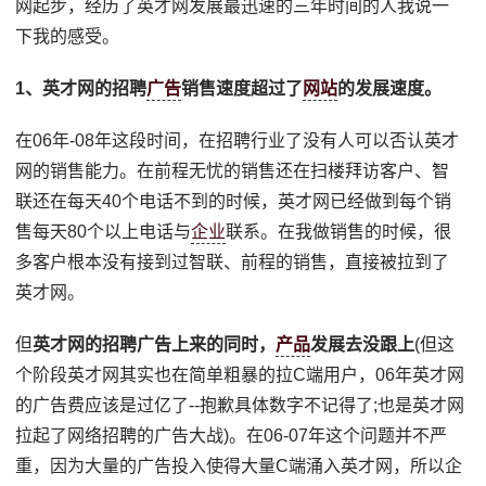
网起步，经历了英才网发展最迅速的三年时间的人我说一
下我的感受。
1、英才网的招聘
广告
销售速度超过了
网站
的发展速度。
在06年-08年这段时间，在招聘行业了没有人可以否认英才
网的销售能力。在前程无忧的销售还在扫楼拜访客户、智
联还在每天40个电话不到的时候，英才网已经做到每个销
售每天80个以上电话与
企业
联系。在我做销售的时候，很
多客户根本没有接到过智联、前程的销售，直接被拉到了
英才网。
但
英才网的招聘广告上来的同时，
产品
发展去没跟上
(但这
个阶段英才网其实也在简单粗暴的拉C端用户，06年英才网
的广告费应该是过亿了--抱歉具体数字不记得了;也是英才网
拉起了网络招聘的广告大战)。在06-07年这个问题并不严
重，因为大量的广告投入使得大量C端涌入英才网，所以企