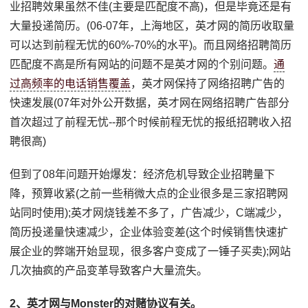
业招聘效果虽然不佳(主要是匹配度不高)，但是毕竟还是有
大量投递简历。(06-07年，上海地区，英才网的简历收取量
可以达到前程无忧的60%-70%的水平)。而且网络招聘简历
匹配度不高是所有网站的问题不是英才网的个别问题。
通
过高频率的电话销售覆盖
，英才网保持了网络招聘广告的
快速发展(07年对外公开数据，英才网在网络招聘广告部分
首次超过了前程无忧--那个时候前程无忧的报纸招聘收入招
聘很高)
但到了08年问题开始爆发：经济危机导致企业招聘量下
降，预算收紧(之前一些稍微大点的企业很多是三家招聘网
站同时使用);英才网烧钱差不多了，广告减少，C端减少，
简历投递量快速减少，企业体验变差(这个时候销售快速扩
展企业的弊端开始显现，很多客户变成了一锤子买卖);网站
几次抽疯的产品变革导致客户大量流失。
2、英才网与Monster的对赌协议有关。