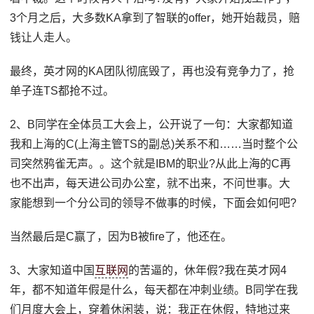
3个月之后，大多数KA拿到了智联的offer，她开始裁员，赔
钱让人走人。
最终，英才网的KA团队彻底毁了，再也没有竞争力了，抢
单子连TS都抢不过。
2、B同学在全体员工大会上，公开说了一句：大家都知道
我和上海的C(上海主管TS的副总)关系不和……当时整个公
司突然鸦雀无声。。这个就是IBM的职业?从此上海的C再
也不出声，每天进公司办公室，就不出来，不问世事。大
家能想到一个分公司的领导不做事的时候，下面会如何吧?
当然最后是C赢了，因为B被fire了，他还在。
3、大家知道中国
互联网
的苦逼的，休年假?我在英才网4
年，都不知道年假是什么，每天都在冲刺业绩。B同学在我
们月度大会上，穿着休闲装，说：我正在休假，特地过来