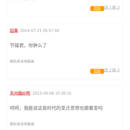
顶:
2
踩:
0
回复
囧事
2014-07-21 05:57:50
节操君，你肿么了
跟帖来自电脑端
顶:
2
踩:
0
回复
苏州婚纱照
2013-09-08 15:38:15
呵呵，我能说这是时代的变迁思想也跟着变吗
跟帖来自电脑端