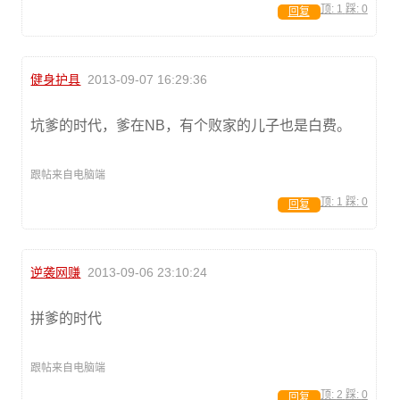
顶:
1
踩:
0
回复
健身护具
2013-09-07 16:29:36
坑爹的时代，爹在NB，有个败家的儿子也是白费。
跟帖来自电脑端
顶:
1
踩:
0
回复
逆袭网赚
2013-09-06 23:10:24
拼爹的时代
跟帖来自电脑端
顶:
2
踩:
0
回复