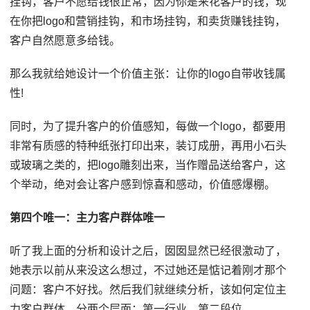
挂钩，客户不愿给钱很正常，因为你是来花客户的钱，现
在你把logo和营销挂钩，和市场挂钩，和卖货赚钱挂钩，
客户自然愿意多给钱。
那么我就给她设计一个价值主张：让你的logo自带收钱属
性!
同时，为了提升客户的价值感知，每做一个logo，都要用
非常有质感的特种纸张打印出来，装订成册，再用小石头
或玻璃之类的，把logo雕刻出来，当作赠品送给客户，这
个举动，绝对会让客户感到惊喜和感动，价值感爆棚。
第四个唯一：主力客户群体唯一
听了我上面的分析和设计之后，囡囡显然已经很激动了，
她表示以前从来没这么想过，不过她还是惦记着刚才那个
问题：客户不好找。然后我们就继续分析，该如何定位主
力客户群体，分两个层面：第一行业，第二段位。