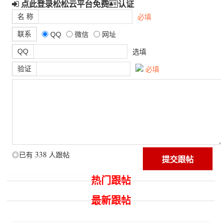
点此登录松松云平台免费
认证
名 称
必填
联系
QQ
微信
网址
QQ
选填
验证
必填
338
◎已有
人跟帖
热门跟帖
最新跟帖