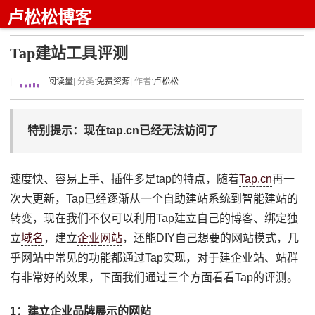
卢松松博客
Tap建站工具评测
|
阅读量
| 分类:
免费资源
| 作者:
卢松松
特别提示：现在tap.cn已经无法访问了
速度快、容易上手、插件多是tap的特点，随着
Tap.cn
再一
次大更新，Tap已经逐渐从一个自助建站系统到智能建站的
转变，现在我们不仅可以利用Tap建立自己的博客、绑定独
立
域名
，建立
企业
网站
，还能DIY自己想要的网站模式，几
乎网站中常见的功能都通过Tap实现，对于建企业站、站群
有非常好的效果，下面我们通过三个方面看看Tap的评测。
1：建立企业品牌展示的网站