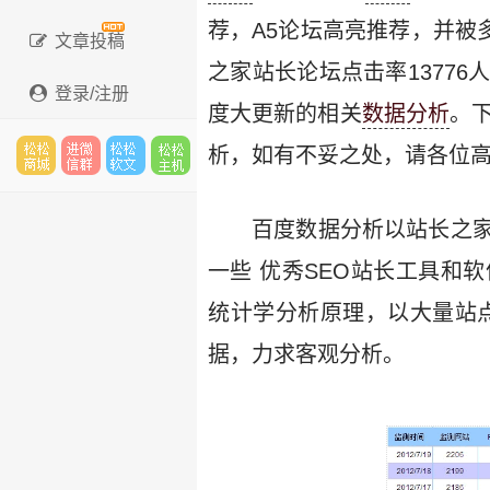
荐，A5论坛高亮推荐，并被
文章投稿
之家站长论坛点击率13776
登录/注册
度大更新的相关
数据分析
。下
析，如有不妥之处，请各位
松松
进微
松松
松松
百度数据分析以站长之
一些 优秀SEO站长工具和
云市
信群
软文
云主
统计学分析原理，以大量站
据，力求客观分析。
场
机