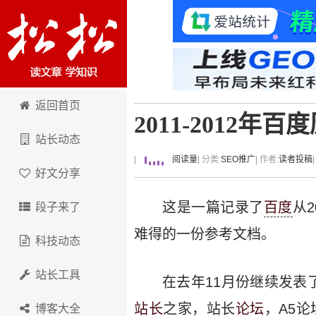
卢松松博客
返回首页
2011-2012
站长动态
|
阅读量
| 分类:
SEO推广
| 作者:
读者投稿
好文分享
这是一篇记录了
百度
从
段子来了
难得的一份参考文档。
科技动态
站长工具
在去年11月份继续发表
站长
之家，站长
论坛
，A5
博客大全