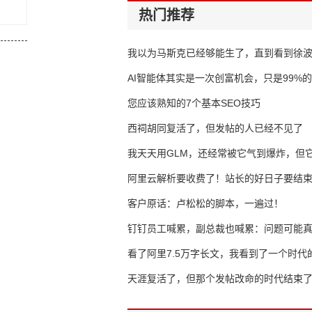
热门推荐
我以为马斯克已经够能生了，直到看到徐
AI智能体其实是一次创富机会，只是99%
错过了
您应该熟知的7个基本SEO技巧
西祠胡同复活了，但发帖的人已经不见了
我天天用GLM，还经常被它气到爆炸，但它
16万亿
阿里云解析要收费了！站长的好日子要结
客户原话：卢松松的脚本，一遍过！
钉钉员工喊累，副总裁也喊累：问题可能
了
看了阿里7.5万字长文，我看到了一个时代
天涯复活了，但那个发帖改命的时代结束