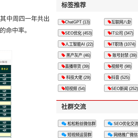
标签推荐
，其中周四一年共出
ChatGPT (13)
互联网八卦
成的命中率。
SEO优化 (453)
IT公司 (347)
人工智能AI (22)
IT职场 (1074)
黑产灰产 (46)
账号封禁 (39)
直播带货 (39)
视频号 (98)
科技大佬 (29)
抖音 (525)
短视频 (54)
SEO新闻 (252)
社群交流
松松粉丝微信群
SEO优化交
短视频运营群
网络推广微信