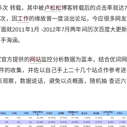
多次 转载，其中被
卢松松
博客转载后的点击率就达7
人次，因
工作
的缘故曾一度淡出论坛，今应很多网友
面就2011年1月 -2012年7月两年间历次百度大
高手海涵。
家官方提供的
网站
监控分析数据为蓝本，结合优词网
软件的收集，并佐以自己手上二十几个站点作参考
点观察，数据说话，避免以点概面，随机抽 查近六