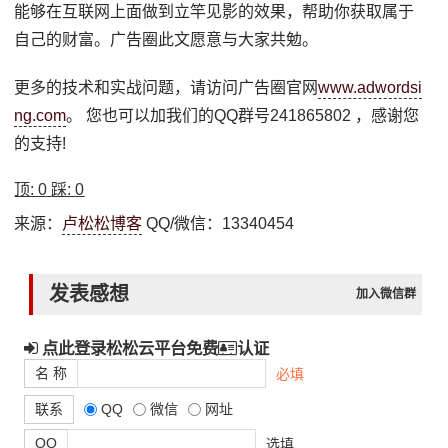
能够在互联网上面做到立竿见影的效果，帮助你获取属于
自己的财富。广告圈此文愿意与大家共勉。
更多的技术和实战问题，请访问广告圈官网
www.adwordsi
ng.com
。 您也可以加我们的QQ群号241865802 ，感谢您
的支持!
顶:
0
踩:
0
来源：
卢松松博客
QQ/微信：13340454
发表感想
加入微信群
点此登录松松云平台免费
认证
名 称
必填
联系
QQ
微信
网址
QQ
选填