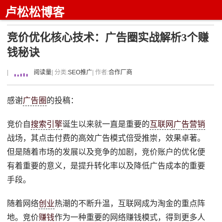
卢松松博客
竞价优化核心技术：广告圈实战解析3个赚
钱秘诀
|
阅读量
| 分类:
SEO推广
| 作者:
合作厂商
感谢
广告圈
的投稿：
竞价自
搜索引擎
诞生以来就一直是重要的
互联网
广告
营销
战场，其点击付费的高效广告模式倍受推崇，效果卓著。
但是随着市场的发展以及竞争的加剧，竞价账户的优化便
有着重要的意义，是提升转化率以及降低广告成本的重要
手段。
随着网络
创业
热潮的不断升温，互联网成为淘金的重点阵
地。竞价
赚钱
作为一种重要的网络赚钱模式，得到更多人