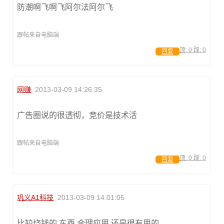
防潮啊飞啊飞阿尔法阿尔飞
跟帖来自电脑端
顶:
0
踩:
0
回复
网赚
2013-03-09 14:26:35
广告圈说的很透彻，竞价是技术活
跟帖来自电脑端
顶:
0
踩:
0
回复
巩义A1科技
2013-03-09 14:01:05
比较烧钱的 东西 合理应用 还是很有用的