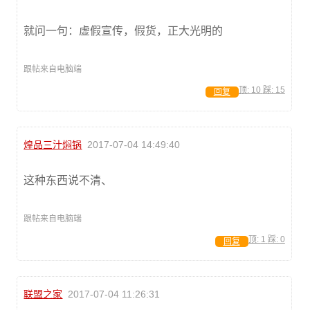
就问一句：虚假宣传，假货，正大光明的
跟帖来自电脑端
顶:
10
踩:
15
回复
煌品三汁焖锅
2017-07-04 14:49:40
这种东西说不清、
跟帖来自电脑端
顶:
1
踩:
0
回复
联盟之家
2017-07-04 11:26:31