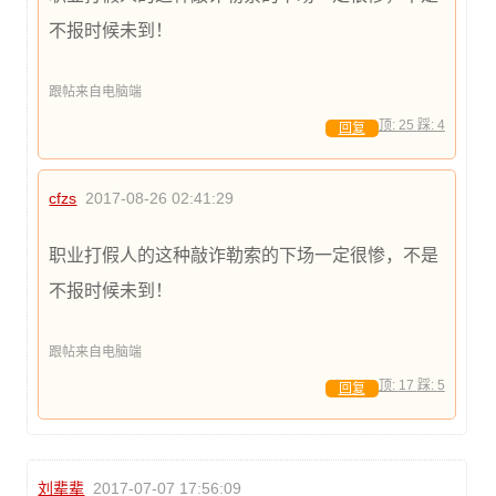
不报时候未到！
跟帖来自电脑端
顶:
25
踩:
4
回复
cfzs
2017-08-26 02:41:29
职业打假人的这种敲诈勒索的下场一定很惨，不是
不报时候未到！
跟帖来自电脑端
顶:
17
踩:
5
回复
刘辈辈
2017-07-07 17:56:09