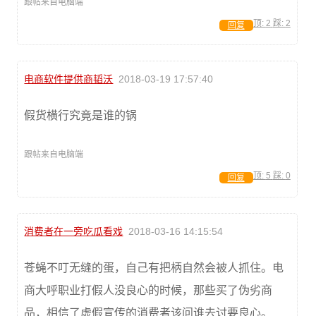
跟帖来自电脑端
顶:
2
踩:
2
回复
电商软件提供商韬沃
2018-03-19 17:57:40
假货横行究竟是谁的锅
跟帖来自电脑端
顶:
5
踩:
0
回复
消费者在一旁吃瓜看戏
2018-03-16 14:15:54
苍蝇不叮无缝的蛋，自己有把柄自然会被人抓住。电
商大呼职业打假人没良心的时候，那些买了伪劣商
品，相信了虚假宣传的消费者该问谁去讨要良心。