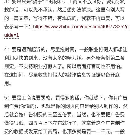
3：要是只是”骗子“上的材料，工商又不放过你，要罚你的
款的话，可以先不承认，然后想办法解决。这里有别人写
的一篇文章，写得不错，有现成的，我就不再重复，可以
去参考一下：
https://www.zhihu.com/question/40977335?g
uide=1
4：要是遇到起诉的，尽量拖时间，一般职业打假人都想让
利润尽快的到来，没有太多的精力耗。另外新条例第二条
规定，不支持职业打假人了。所以后面打官司也不用怕。
在这期间，尽量收集打假人的敲诈信息等证据以备开庭
用。
5：要是工商说要罚款，罚得多的话，你就想下，你有广告
制作费(你懂的)，也就是你的网页内容是给别人制作的，然
后就会按广告制费的三至五倍罚。当然，也不要把广告费
做得很低，四五百上下左右就行了，就拿着这个广告制作
费的收据或发票给工商局，也顶多就是罚一二千元。一般