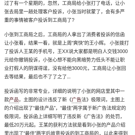
过了有一个星期的，忽然，工商局给小张打了电话，让小
张去局里一趟处理客户投诉，小张当时就蒙了，会有多严
重的事情被客户投诉到工商局了?
小张到工商局之后，工商局的人拿出了消费者投诉的信函
让小张看，结果一看，就是上周“爽快”的王小辉。 小张拨打
了投诉人王某的手机号，王XX说大家都是明白人交钱3000
元给你撤销投诉，小张心想不能向黑暗势力低头不能让职
业打假人的阴谋得逞，没有给他3000元，工商局让小张回
去等结果，最后也不了了之了...
投诉函写的非常专业，详细的说明了小张的网店里其中一
款
产品
，主图的设计违反了新《
广告
法》极限词，主图上
的介绍出现了“最佳产品”，“最佳”两字属于新广告法规定的
极限词，投诉函上详细写明了违反新《广告法》的处罚，
最低20万元起。王某的获利方法就是看到小张的产品介绍
里出现了“最佳”两字后故意投诉的到工商局的，以此来得到