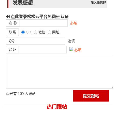
发表感想
加入微信群
点此登录松松云平台免费
认证
名 称
必填
联系
QQ
微信
网址
QQ
选填
验证
必填
105
◎已有
人跟帖
热门跟帖