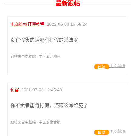
最新跟帖
电商维权打假教程
2022-06-08 15:55:24
没有假货的话哪有打假的说法呢
跟帖来自电脑端 · 中国湖北鄂州
顶:
0
踩:
0
回复
访客
2021-07-08 12:45:48
你不卖假能背打假，还隔这喊起冤了
跟帖来自电脑端 · 中国安徽合肥
顶:
0
踩:
0
回复