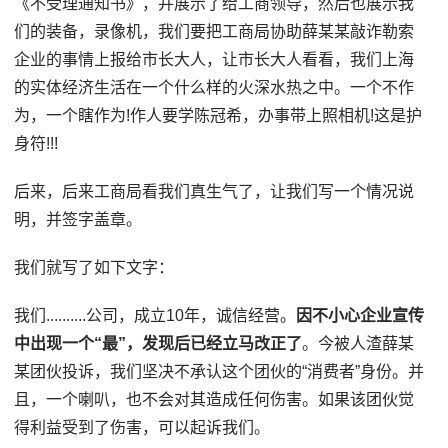
《不受理通知书》，并展示了给工商领导，然后也展示我
们的装备，录像机，我们要把工商局协助薛某某敲诈勒索
企业的事情上报给市长大人，让市长大人看看，我们上海
的实体经济生活在一个什么样的火深水热之中。一个不作
为，一个瞎作为!作人要学陈冠希，办事带上照相机!这是护
身符!!!
后来，后来工商局看我们真生气了，让我们写一个情况说
明，并签字盖章。
我们就写了如下文字：
我们..........公司，成立10年，诚信经营。
因不小心企业宣传
中出现一个“最”，发现后已经立马改正了
。今被人渣薛某
某团伙投诉，我们坚决不承认这个团伙的“消费者”身份。并
且，一个喇叭，也不会对其造成任何伤害。如果该团伙觉
得利益受到了伤害，可以起诉我们。