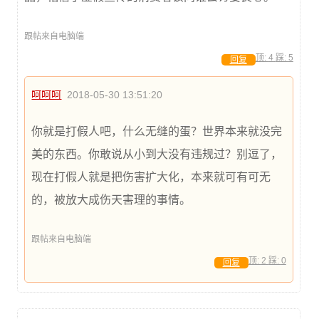
跟帖来自电脑端
顶:
4
踩:
5
回复
呵呵呵
2018-05-30 13:51:20
你就是打假人吧，什么无缝的蛋？世界本来就没完
美的东西。你敢说从小到大没有违规过？别逗了，
现在打假人就是把伤害扩大化，本来就可有可无
的，被放大成伤天害理的事情。
跟帖来自电脑端
顶:
2
踩:
0
回复