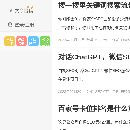
搜一搜里关键词搜索流
文章投稿
你可能会问，你这个SEO营销没多少流
登录/注册
来给你参考，你只用关心你的行业关键词
2023年03月11日 |
分类:
SEO推广
| 作者:
白杨S
松松
进微
松松
松松
对话ChatGPT，微
白杨SEO对话ChatGPT：微信SEO
在具体项目上。
云市
信群
软文
云主
2023年02月20日 |
分类:
SEO推广
| 作者:
白杨S
百家号卡位排名是什么
场
机
这是公众号白杨SEO第427篇。为什