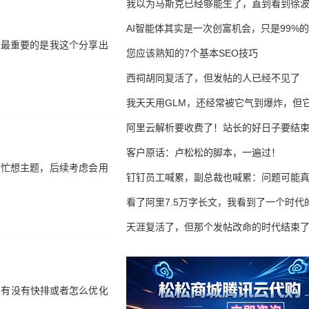
我以为马斯克已经够能生了，直到看到徐
AI智能体其实是一次创富机会，只是99%
，最重要的是我这个分享出
错过了
您应该熟知的7个基本SEO技巧
西祠胡同复活了，但发帖的人已经不见了
我天天用GLM，还经常被它气到爆炸，但它
16万亿
阿里云解析要收费了！站长的好日子要结
客户原话：卢松松的脚本，一遍过！
、帮忙想主题，后续考虑会用
钉钉员工喊累，副总裁也喊累：问题可能
了
看了阿里7.5万字长文，我看到了一个时代
天涯复活了，但那个发帖改命的时代结束
问有没有快排或者怎么优化