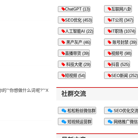
ChatGPT (13)
互联网八卦
SEO优化 (453)
IT公司 (347)
人工智能AI (22)
IT职场 (1074)
黑产灰产 (46)
账号封禁 (39)
直播带货 (39)
视频号 (98)
科技大佬 (29)
抖音 (525)
短视频 (54)
SEO新闻 (252)
”“你想做什么词呢?”“X
社群交流
松松粉丝微信群
SEO优化交
短视频运营群
网络推广微信