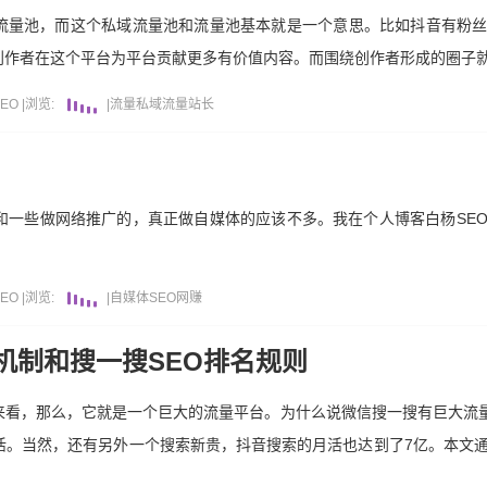
流量池，而这个私域流量池和流量池基本就是一个意思。比如抖音有粉
创作者在这个平台为平台贡献更多有价值内容。而围绕创作者形成的圈子
EO
|
浏览:
|
流量
私域流量
站长
和一些做网络推广的，真正做自媒体的应该不多。我在个人博客白杨SE
EO
|
浏览:
|
自媒体
SEO
网赚
机制和搜一搜SEO排名规则
看，那么，它就是一个巨大的流量平台。为什么说微信搜一搜有巨大流量
月活。当然，还有另外一个搜索新贵，抖音搜索的月活也达到了7亿。本文