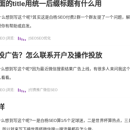
的title用统一后缀标题有什么用
为什么想到写这个呢?其实这是白杨SEO付费2群一个群友提了一个问题，
对你有帮助或启发。
EO
|
浏览:
|
SEO
SEO优化
投广告？怎么联系开户及操作投放
为什么想到写这个呢?因为最近微信搜索结果广告上线，有很多人来问我这
人看看。
EO
|
浏览:
|
付费推广
微信
SEO
样
什么想到写这个呢?一是白杨SEO算1/5个足球迷，二是世界杯算热点，三是
”，所以就来写下搞世界杯微信搜一搜流量都在怎么做。