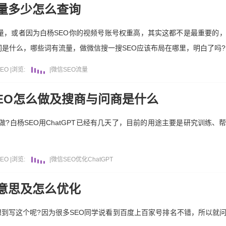
量多少怎么查询
量，或者因为白杨SEO你的视频号账号权重高，其实这都不是最重要的
是什么，哪些词有流量，做微信搜一搜SEO应该布局在哪里，明白了吗?
EO
|
浏览:
|
微信
SEO
流量
信SEO怎么做及搜商与问商是什么
怎么做?白杨SEO用ChatGPT已经有几天了，目前的用途主要是研究训练
EO
|
浏览:
|
微信
SEO优化
ChatGPT
意思及怎么优化
么想到写这个呢?因为很多SEO同学说看到百度上百家号排名不错，所以就