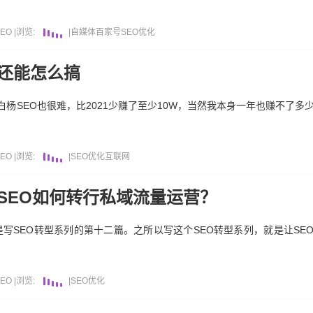
EO
|
浏览:
|
自媒体
百家号
SEO优化
O还能怎么搞
，白杨SEO也很难，比2021少赚了至少10W，当然我本身一年也赚不了
EO
|
浏览:
|
SEO优化
互联网
SEO如何转行私域流量运营？
是写SEO转型系列的第十二篇。之所以写这个SEO转型系列，就是让SE
EO
|
浏览:
|
SEO优化