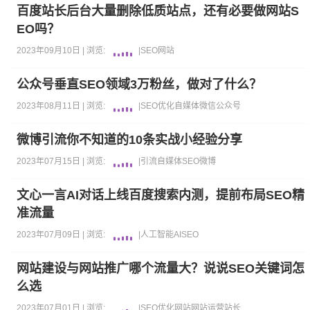
百度站长后台大量删除低质站点，还有必要做网站S
EO吗？
2023年09月10日 |
浏览:
|
SEO
网站
公众号垂直SEO领域3万粉丝，做对了什么？
2023年08月11日 |
浏览:
|
SEO优化
自媒体
微信公众号
微博引流你不知道的10条实战小经验分享
2023年07月15日 |
浏览:
|
引流
自媒体
SEO
微博
文心一言AI对话上线百度搜索内测，提前布局SEO精
准流量
2023年07月09日 |
浏览:
|
人工智能AI
SEO
网站建设与网站推广哪个流量大？说说SEO关键词怎
么选
2023年07月01日 |
浏览:
|
SEO优化
网站
网站运营
站长