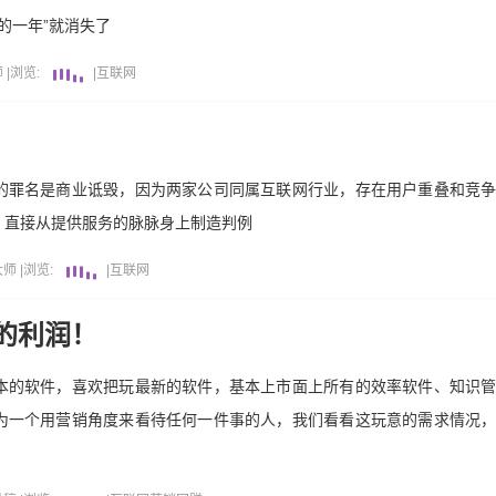
的一年”就消失了
师
|
浏览:
|
互联网
的罪名是商业诋毁，因为两家公司同属互联网行业，存在用户重叠和竞
，直接从提供服务的脉脉身上制造判例
大师
|
浏览:
|
互联网
的利润！
本的软件，喜欢把玩最新的软件，基本上市面上所有的效率软件、知识
为一个用营销角度来看待任何一件事的人，我们看看这玩意的需求情况