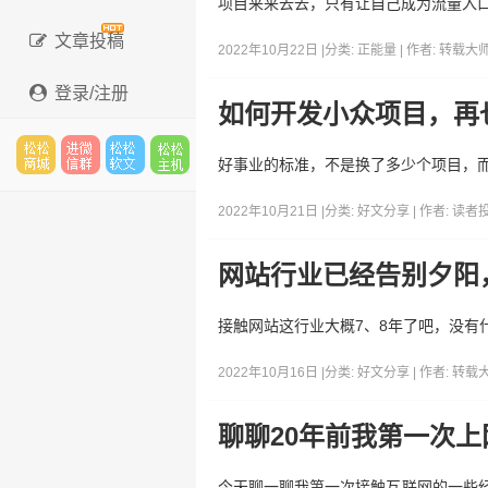
项目来来去去，只有让自己成为流量入
文章投稿
2022年10月22日 |
分类:
正能量
| 作者:
转载大
登录/注册
如何开发小众项目，再
好事业的标准，不是换了多少个项目，
松松
进微
松松
松松
2022年10月21日 |
分类:
好文分享
| 作者:
读者
网站行业已经告别夕阳
云市
信群
软文
云主
接触网站这行业大概7、8年了吧，没
2022年10月16日 |
分类:
好文分享
| 作者:
转载
场
机
聊聊20年前我第一次上
今天聊一聊我第一次接触互联网的一些经