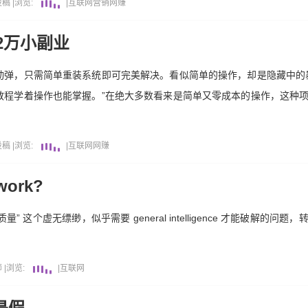
投稿
|
浏览:
|
互联网
营销
网赚
2万小副业
动弹，只需简单重装系统即可完美解决。看似简单的操作，却是隐藏中的
教程学着操作也能掌握。”在绝大多数看来是简单又零成本的操作，这种
投稿
|
浏览:
|
互联网
网赚
work?
质量” 这个虚无缥缈，似乎需要 general intelligence 才能破解的
师
|
浏览:
|
互联网