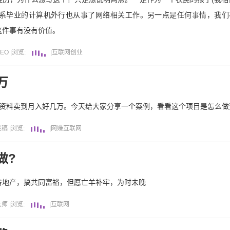
系毕业的计算机外行也从事了网络相关工作。另一点是任何事情，我们
这件事有没有价值。
EO
|
浏览:
|
互联网
创业
万
份资料卖到月入好几万。今天给大家分享一个案例，看看这个项目是怎么做
投稿
|
浏览:
|
网赚
互联网
做?
房地产，搞共同富裕，但愿亡羊补牢，为时未晚
大师
|
浏览:
|
互联网