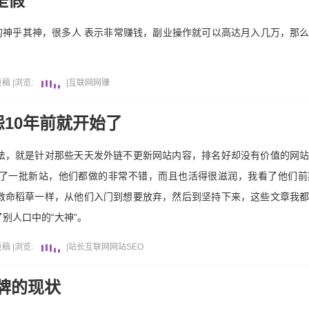
是假
传的神乎其神，很多人 表示非常赚钱，副业操作就可以高达月入几万，那
投稿
|
浏览:
|
互联网
网赚
10年前就开始了
法，就是针对那些天天发外链不更新网站内容，排名好却没有价值的网
了一批新站，他们都做的非常不错，而且也活得很滋润，我看了他们前
救命稻草一样，从他们入门到想要放弃，然后到坚持下来，这些文章我
别人口中的“大神”。
投稿
|
浏览:
|
站长
互联网
网站
SEO
牌的现状