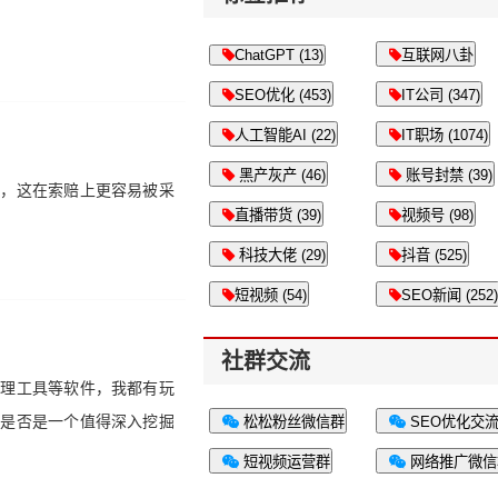
ChatGPT (13)
互联网八卦
SEO优化 (453)
IT公司 (347)
人工智能AI (22)
IT职场 (1074)
黑产灰产 (46)
账号封禁 (39)
争，这在索赔上更容易被采
直播带货 (39)
视频号 (98)
科技大佬 (29)
抖音 (525)
短视频 (54)
SEO新闻 (252)
社群交流
管理工具等软件，我都有玩
，是否是一个值得深入挖掘
松松粉丝微信群
SEO优化交
短视频运营群
网络推广微信