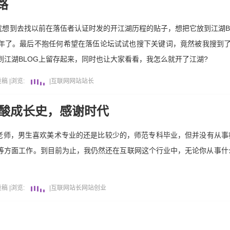
路
想到去找以前在落伍者认证时发的开江湖历程的贴子，想把它放到江湖B
年了。最后不抱任何希望在落伍论坛试试也搜下关键词，竟然被我搜到了，
发到江湖BLOG上留存起来，同时也让大家看看，我怎么就开了江湖?
投稿
|
浏览:
|
互联网
网站
站长
心酸成长史，感谢时代
老师，男生喜欢美术专业的还是比较少的，师范专科毕业，但并没有从事
T方面)等方面工作。到目前为止，我仍然还在互联网这个行业中，无论你从事
投稿
|
浏览:
|
互联网
站长
网站
创业