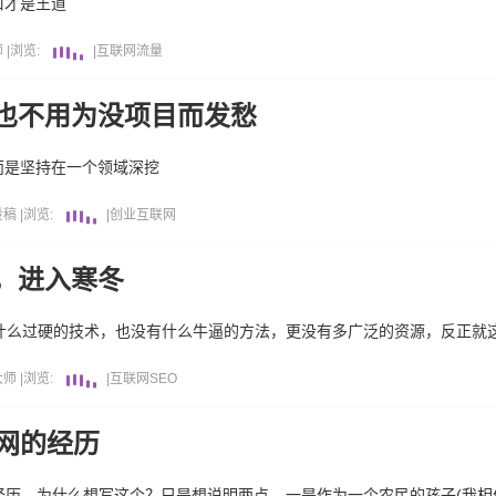
口才是王道
师
|
浏览:
|
互联网
流量
也不用为没项目而发愁
而是坚持在一个领域深挖
投稿
|
浏览:
|
创业
互联网
，进入寒冬
有什么过硬的技术，也没有什么牛逼的方法，更没有多广泛的资源，反正就
大师
|
浏览:
|
互联网
SEO
网的经历
历，为什么想写这个？只是想说明两点。一是作为一个农民的孩子(我相