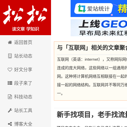
卢松松博客
返回首页
与「互联网」相关的文章聚
站长动态
互联网（英语：internet），又称网际
连成的庞大网络，这些网络以一组通用的协议
好文分享
网。这种将计算机网络互相联接在一起的
段子来了
接一起的网络结构。互联网并不等同万
一。
科技动态
站长工具
新手找项目，老手找流
博客大全