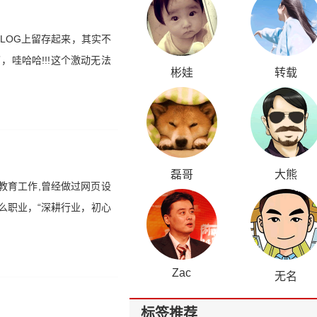
LOG上留存起来，其实不
哇哈哈!!!这个激动无法
彬娃
转载
磊哥
大熊
教育工作,曾经做过网页设
什么职业，“深耕行业，初心
Zac
无名
标签推荐