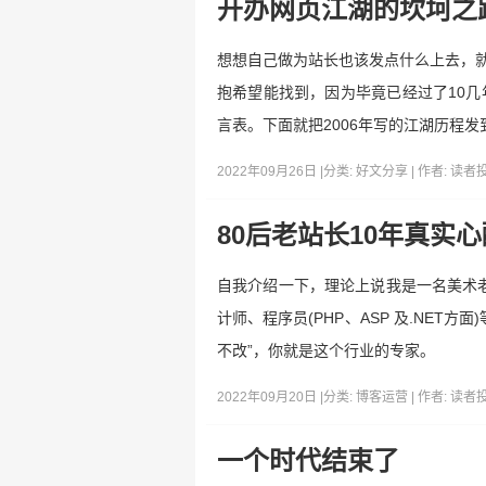
开办网页江湖的坎坷之
想想自己做为站长也该发点什么上去，就
抱希望能找到，因为毕竟已经过了10几
言表。下面就把2006年写的江湖历程
2022年09月26日 |
分类:
好文分享
| 作者:
读者
80后老站长10年真实
自我介绍一下，理论上说我是一名美术
计师、程序员(PHP、ASP 及.NE
不改”，你就是这个行业的专家。
2022年09月20日 |
分类:
博客运营
| 作者:
读者
一个时代结束了