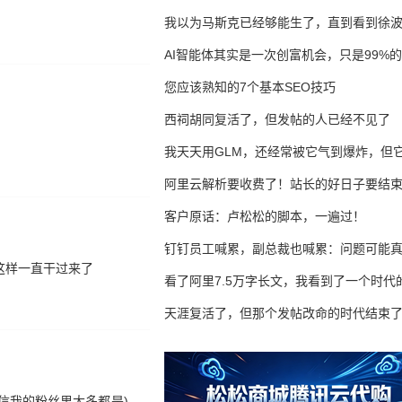
我以为马斯克已经够能生了，直到看到徐
AI智能体其实是一次创富机会，只是99%
错过了
您应该熟知的7个基本SEO技巧
西祠胡同复活了，但发帖的人已经不见了
我天天用GLM，还经常被它气到爆炸，但它
16万亿
阿里云解析要收费了！站长的好日子要结
客户原话：卢松松的脚本，一遍过！
钉钉员工喊累，副总裁也喊累：问题可能
这样一直干过来了
了
看了阿里7.5万字长文，我看到了一个时代
天涯复活了，但那个发帖改命的时代结束
信我的粉丝里大多都是)，