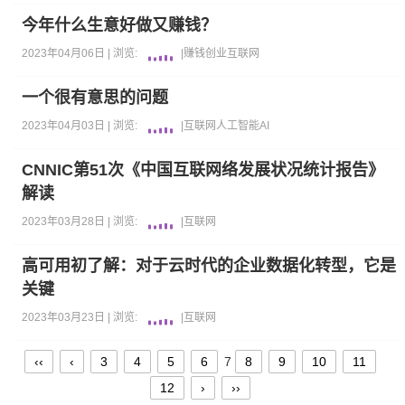
今年什么生意好做又赚钱？
2023年04月06日 |
浏览:
|
赚钱
创业
互联网
一个很有意思的问题
2023年04月03日 |
浏览:
|
互联网
人工智能AI
CNNIC第51次《中国互联网络发展状况统计报告》
解读
2023年03月28日 |
浏览:
|
互联网
高可用初了解：对于云时代的企业数据化转型，它是
关键
2023年03月23日 |
浏览:
|
互联网
‹‹
‹
3
4
5
6
7
8
9
10
11
12
›
››