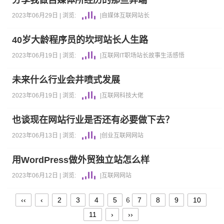
分享我做自媒体所经历的那些弊端
2023年06月29日 |
浏览:
|
自媒体
互联网
站长
40岁大龄程序员的坎坷站长人生路
2023年06月19日 |
浏览:
|
互联网
IT职场
站长故事
生活感悟
未来什么行业会井喷式发展
2023年06月19日 |
浏览:
|
互联网
科技大佬
也谈现在网站行业是否还有必要做下去？
2023年06月13日 |
浏览:
|
创业
互联网
网站
用WordPress做外贸独立站怎么样
2023年06月12日 |
浏览:
|
互联网
网站
‹‹
‹
2
3
4
5
6
7
8
9
10
11
›
››