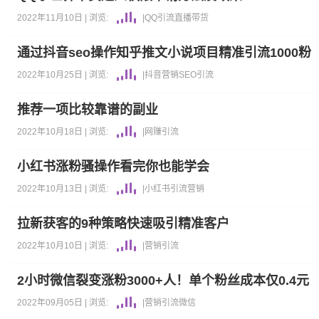
2022年11月10日 |
浏览:
|
QQ
引流
直播带货
通过抖音seo操作知乎推文小说项目精准引流1000粉
2022年10月25日 |
浏览:
|
抖音营销
SEO
引流
推荐一项比较靠谱的副业
2022年10月18日 |
浏览:
|
网赚
引流
小红书涨粉骚操作看完你也能学会
2022年10月13日 |
浏览:
|
小红书
引流
营销
拉新获客的9种策略快速吸引精准客户
2022年10月10日 |
浏览:
|
营销
引流
2小时微信裂变涨粉3000+人！单个粉丝成本仅0.4元
2022年09月05日 |
浏览:
|
营销
引流
微信