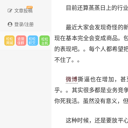
目前还算蒸蒸日上的行
文章投稿
登录/注册
最近大家会发现奇怪的
现在基本完全会变成商品。
的表现吧。。每个人都希望
松松
进微
松松
松松
不住了。。
云市
信群
软文
云主
微博
撕逼也在增加，甚
乎。。其实很多都是业务竞
你死我活。虽然没有意义，
场
机
这种时候，还是要放平