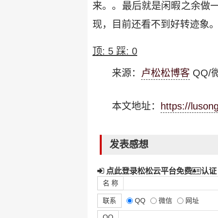
来。。最后就是闲暇之余做
现，目前还看不到好转迹象
顶:
5
踩:
0
来源：
卢松松博客
QQ/微
本文地址：
https://luso
发表感想
点此登录松松云平台免费
认证
名 称
联系
QQ
微信
网址
QQ