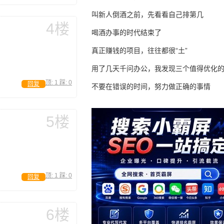
叫新人倒酒之前，先看看自己排第几
4楼
喝酒办事的时代结束了
真正赚钱的项目，往往都很“土”
用了几天千问办公，我发现三个值得优化
顶:
1
踩:
0
回复
不要在错误的时间，努力做正确的事情
5楼
顶:
1
踩:
0
回复
6楼