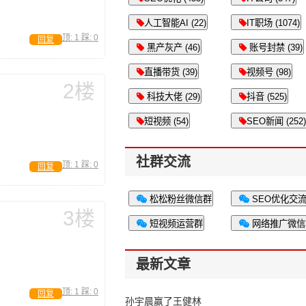
人工智能AI (22)
IT职场 (1074)
顶:
1
踩:
0
回复
黑产灰产 (46)
账号封禁 (39)
直播带货 (39)
视频号 (98)
2楼
科技大佬 (29)
抖音 (525)
短视频 (54)
SEO新闻 (252)
社群交流
顶:
1
踩:
0
回复
松松粉丝微信群
SEO优化交
3楼
短视频运营群
网络推广微信
最新文章
顶:
1
踩:
0
回复
孙宇晨赢了王健林