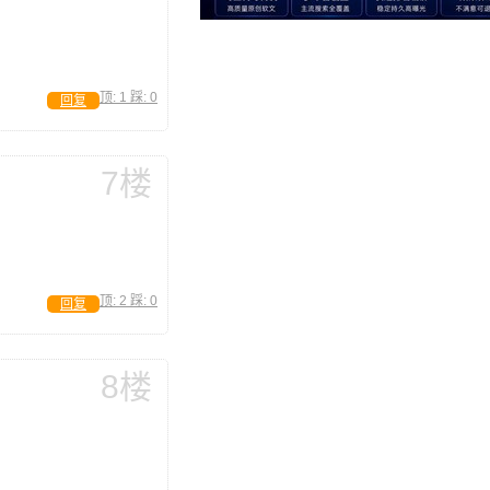
顶:
1
踩:
0
回复
7楼
顶:
2
踩:
0
回复
8楼