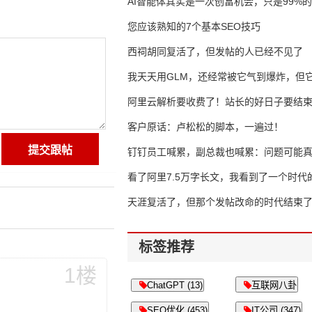
AI智能体其实是一次创富机会，只是99%
错过了
您应该熟知的7个基本SEO技巧
西祠胡同复活了，但发帖的人已经不见了
我天天用GLM，还经常被它气到爆炸，但它
16万亿
阿里云解析要收费了！站长的好日子要结
客户原话：卢松松的脚本，一遍过！
钉钉员工喊累，副总裁也喊累：问题可能
了
看了阿里7.5万字长文，我看到了一个时代
天涯复活了，但那个发帖改命的时代结束
标签推荐
1楼
ChatGPT (13)
互联网八卦
SEO优化 (453)
IT公司 (347)