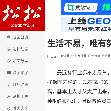
卢松松博客
返回首页
生活不易，唯有
站长动态
|
阅读量
| 分类:
负能量
| 作者:
杰哥-松松编
好文分享
最近各行业都不太景气
段子来了
好像昨天说的，现在离职的
科技动态
高，基本上人才从大厂出来
站长工具
种阻碍和扼杀。当然普通员
博客大全