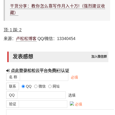
干货分享：教你怎么靠写作月入十万!（强烈建议收
藏）
顶:
1
踩:
2
来源：
卢松松博客
QQ/微信：13340454
发表感想
加入微信群
点此登录松松云平台免费
认证
名 称
必填
联系
QQ
微信
网址
QQ
选填
验证
必填