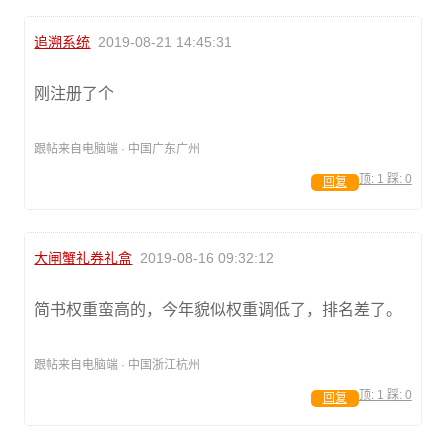
追溯系统
2019-08-21 14:45:31
刚注册了个
跟帖来自电脑端 · 中国广东广州
顶:
1
踩:
0
回复
大闸蟹礼券礼盒
2019-08-16 09:32:12
简书权重蛮高的，今年貌似权重调低了，排名差了。
跟帖来自电脑端 · 中国浙江杭州
顶:
1
踩:
0
回复