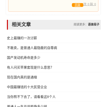
顶:
0
踩:
0
回复
相关文章
阅读更多：
语录段子
史上最赚的一次讨薪
不敢卖，是普通人最隐蔽的自尊病
国产发动机寿命是多少
有人问买苹果套现是什么意思？
现在国内真的是通缩
中国最赚钱的十大民营企业
当你熬不下去了，请看看这8个人
普通人一生总共能挣多少钱