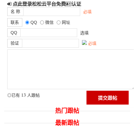
点此登录松松云平台免费
认证
名 称
必填
联系
QQ
微信
网址
QQ
选填
验证
必填
13
◎已有
人跟帖
热门跟帖
最新跟帖