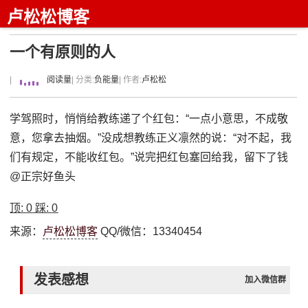
卢松松博客
一个有原则的人
|
阅读量
| 分类:
负能量
| 作者:
卢松松
学驾照时，悄悄给教练递了个红包：“一点小意思，不成敬
意，您拿去抽烟。”没成想教练正义凛然的说：“对不起，我
们有规定，不能收红包。”说完把红包塞回给我，留下了钱
@正宗好鱼头
顶:
0
踩:
0
来源：
卢松松博客
QQ/微信：13340454
发表感想
加入微信群