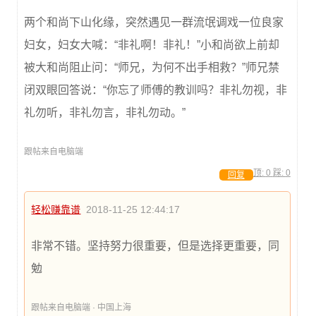
两个和尚下山化缘，突然遇见一群流氓调戏一位良家
妇女，妇女大喊：“非礼啊！非礼！”小和尚欲上前却
被大和尚阻止问：“师兄，为何不出手相救？”师兄禁
闭双眼回答说：“你忘了师傅的教训吗？非礼勿视，非
礼勿听，非礼勿言，非礼勿动。”
跟帖来自电脑端
顶:
0
踩:
0
回复
轻松赚靠谱
2018-11-25 12:44:17
非常不错。坚持努力很重要，但是选择更重要，同
勉
跟帖来自电脑端 · 中国上海