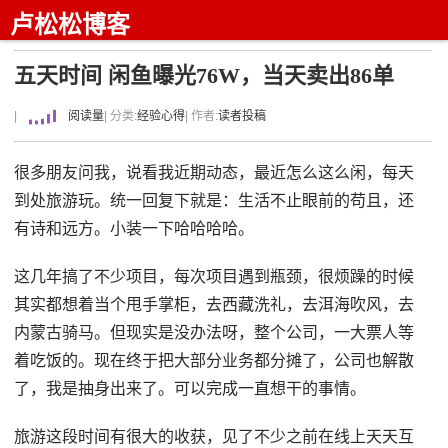
卢松松博客
五天时间 闲鱼曝光76W，当天卖出86单
|
阅读量
| 分类:
经验心得
| 作者:
读者投稿
很多朋友问我，说看我近期动态，最近怎么这么闲，每天
到处旅游玩。统一回复下就是：生活不止眼前的苟且，还
有诗和远方。小装一下哈哈哈哈。
这几年搞了不少项目，每次项目遇到瓶颈，很烦躁的时候
其实都想着当个甩手掌柜，去西藏洗礼，去洱海吹风，去
内蒙古骑马。但现实是没办法呀，整个公司，一大票人等
着吃饭的。现在终于把大部分业务都分摊了，公司也解散
了，我是抽身出来了。可以完成一直想干的事情。
旅游这段时间有很大的收获，见了不少之前在线上天天互