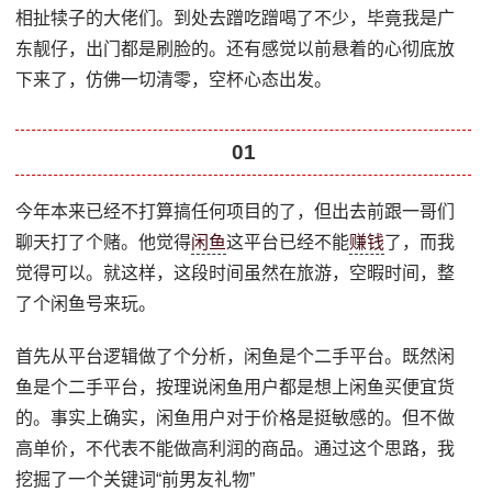
相扯犊子的大佬们。到处去蹭吃蹭喝了不少，毕竟我是广
东靓仔，出门都是刷脸的。还有感觉以前悬着的心彻底放
下来了，仿佛一切清零，空杯心态出发。
01
今年本来已经不打算搞任何项目的了，但出去前跟一哥们
聊天打了个赌。他觉得
闲鱼
这平台已经不能
赚钱
了，而我
觉得可以。就这样，这段时间虽然在旅游，空暇时间，整
了个闲鱼号来玩。
首先从平台逻辑做了个分析，闲鱼是个二手平台。既然闲
鱼是个二手平台，按理说闲鱼用户都是想上闲鱼买便宜货
的。事实上确实，闲鱼用户对于价格是挺敏感的。但不做
高单价，不代表不能做高利润的商品。通过这个思路，我
挖掘了一个关键词“前男友礼物”