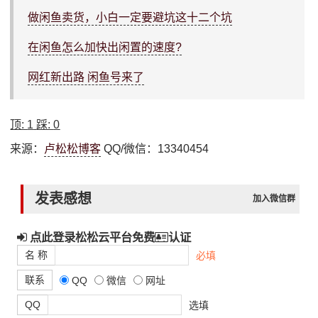
做闲鱼卖货，小白一定要避坑这十二个坑
在闲鱼怎么加快出闲置的速度?
网红新出路 闲鱼号来了
顶:
1
踩:
0
来源：
卢松松博客
QQ/微信：13340454
发表感想
加入微信群
点此登录松松云平台免费
认证
名 称
必填
联系
QQ
微信
网址
QQ
选填