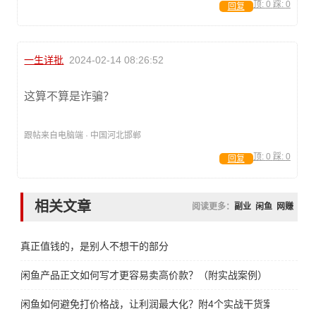
顶:
0
踩:
0
回复
一生详批
2024-02-14 08:26:52
这算不算是诈骗？
跟帖来自电脑端 · 中国河北邯郸
顶:
0
踩:
0
回复
相关文章
阅读更多：
副业
闲鱼
网赚
真正值钱的，是别人不想干的部分
闲鱼产品正文如何写才更容易卖高价款？（附实战案例）
闲鱼如何避免打价格战，让利润最大化？附4个实战干货案例