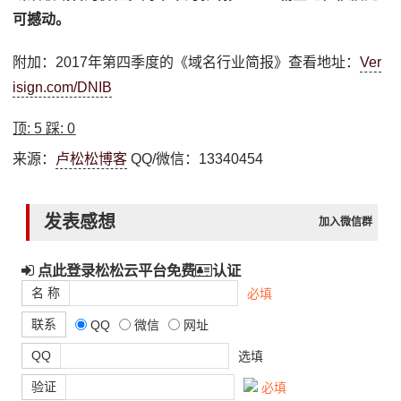
可撼动。
附加：2017年第四季度的《域名行业简报》查看地址：
Ver
isign.com/DNIB
顶:
5
踩:
0
来源：
卢松松博客
QQ/微信：13340454
发表感想
加入微信群
点此登录松松云平台免费
认证
名 称
必填
联系
QQ
微信
网址
QQ
选填
验证
必填