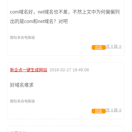
com域名好，net域名也不差，不然上文中为何偏偏列
出的是com和net域名？对吧
跟帖来自电脑端
顶:
0
踩:
0
回复
新企点一键生成网站
2018-02-27 18:48:08
好域名难求
跟帖来自电脑端
顶:
0
踩:
0
回复