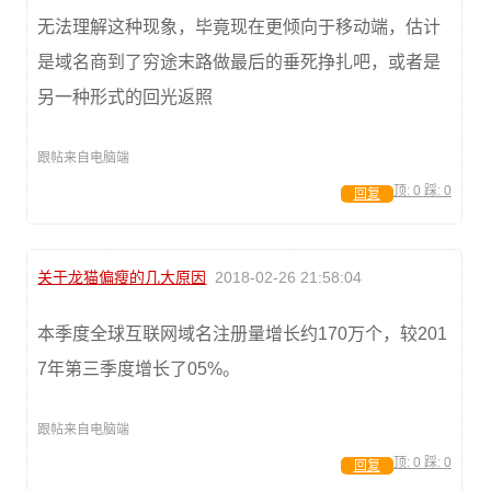
无法理解这种现象，毕竟现在更倾向于移动端，估计
是域名商到了穷途末路做最后的垂死挣扎吧，或者是
另一种形式的回光返照
跟帖来自电脑端
顶:
0
踩:
0
回复
关于龙猫偏瘦的几大原因
2018-02-26 21:58:04
本季度全球互联网域名注册量增长约170万个，较201
7年第三季度增长了05%。
跟帖来自电脑端
顶:
0
踩:
0
回复