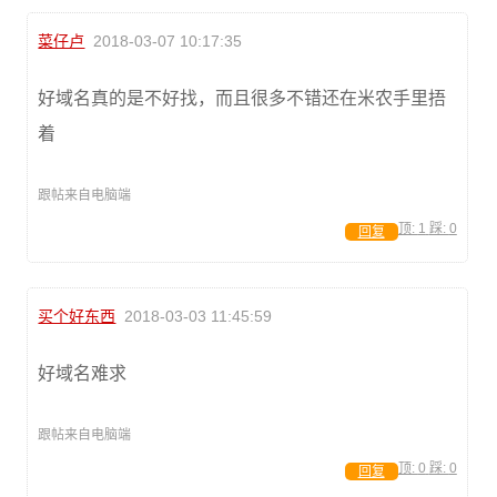
菜仔卢
2018-03-07 10:17:35
好域名真的是不好找，而且很多不错还在米农手里捂
着
跟帖来自电脑端
顶:
1
踩:
0
回复
买个好东西
2018-03-03 11:45:59
好域名难求
跟帖来自电脑端
顶:
0
踩:
0
回复