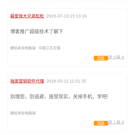
最爱我大兄弟松松
2019-07-13 19:13:16
博客推广超级技术了解下
跟帖来自电脑端 · 中国江苏无锡
顶:
0
踩:
0
回复
独家营销软件代理
2018-03-11 11:01:25
别埋怨，别逃避，接受现实，关掉手机，学吧!
跟帖来自电脑端
顶:
1
踩:
0
回复