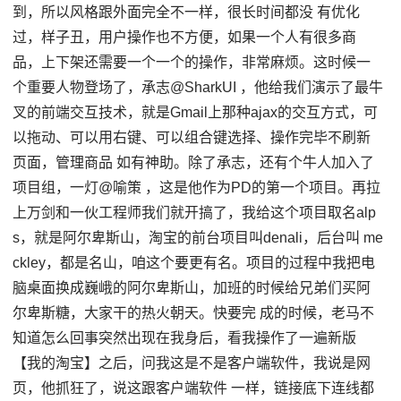
到，所以风格跟外面完全不一样，很长时间都没 有优化
过，样子丑，用户操作也不方便，如果一个人有很多商
品，上下架还需要一个一个的操作，非常麻烦。这时候一
个重要人物登场了，承志@SharkUI ，他给我们演示了最牛
叉的前端交互技术，就是Gmail上那种ajax的交互方式，可
以拖动、可以用右键、可以组合键选择、操作完毕不刷新
页面，管理商品 如有神助。除了承志，还有个牛人加入了
项目组，一灯@喻策 ，这是他作为PD的第一个项目。再拉
上万剑和一伙工程师我们就开搞了，我给这个项目取名alp
s，就是阿尔卑斯山，淘宝的前台项目叫denali，后台叫 me
ckley，都是名山，咱这个要更有名。项目的过程中我把电
脑桌面换成巍峨的阿尔卑斯山，加班的时候给兄弟们买阿
尔卑斯糖，大家干的热火朝天。快要完 成的时候，老马不
知道怎么回事突然出现在我身后，看我操作了一遍新版
【我的淘宝】之后，问我这是不是客户端软件，我说是网
页，他抓狂了，说这跟客户端软件 一样，链接底下连线都