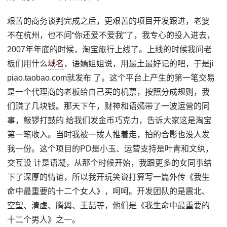
艰苦的商务谈判完成之后，更艰苦的项目开发跟进，老婆
不在杭州，也不问“你还爱不爱我”了，我专心的投入进去，
2007年年底的时候，淘宝旅行上线了。上线的时候我问老
板们用什么
域名
，语嫣姐姐说，用最土最好记的吧，于是ji
piao.taobao.com就发布 了。这个平台上产生的第一笔交易
是一个代理商的老板给自己买的机票，按照分成规则，我
们赚了几块钱。那天下午，财神和语嫣带了一波运营的同
事，敲锣打鼓的 给我们发金币巧克力，告诉大家这是淘宝
第一笔收入。当时我被一拨人推着走，拍的合影也没人发
我一份。这个项目的PD是小玉、运营支持是叶青和文纨，
交互设 计是语凝，从那个时候开始，我跟更多的女同事结
下了深厚的情谊，所以我开玩笑说打算写一篇外传《我生
命中最重要的十二个女人》，呵呵。开发团队的是震北、
空望、清虚、腾翼、王喆等，他们是《我生命中最重要的
十二个男人》之一。