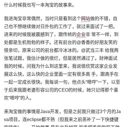
什么时候我也写一本淘宝的故事来。
我进淘宝非常偶然，当时只是看到这个
网站
做的不错，自
己也不想继续做对日外包的工作了，就过来面试了一把。
进来的时候我被震撼到了，跟传统的
企业
非 常不一样，到
处都是生机勃勃的样子。还有前台的@香香的好朋友笑的
很亲切，原来公司的前台都冷冰冰的。@武当三丰 给我两
张笔试题，我估计做的很烂，但是居然通过了。财神面试
我的时候，问我为什么到这里来，我说很欣赏这家企业发
展这么快，这么快的企业里面一定有很多高 手，跟高手在
一起一定成长很快。我每说一句，他点头“嗯哼”一下，以至
于后来我跟老婆形容公司的CEO的时候，她只记得那个喜
欢“嗯哼”的人。
来淘宝做的事情是Java开发，但是之前我只做过3个月的Ja
va项目，连eclipse都不熟（但我来之前恶补了一下快捷键