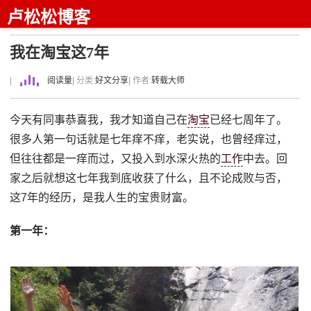
卢松松博客
我在淘宝这7年
|
阅读量
| 分类:
好文分享
| 作者:
转载大师
今天有同事恭喜我，我才知道自己在
淘宝
已经七周年了。
很多人第一句话就是七年痒不痒，老实说，也曾经痒过，
但往往都是一痒而过，又投入到水深火热的
工作
中去。回
家之后就想这七年我到底收获了什么，且不论成败与否，
这7年的经历，是我人生的宝贵财富。
第一年：