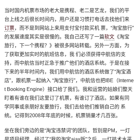
当时国内机票市场的老大是携程、老二是艺龙，我们的平
台上线之后很长时间内，用户还是习惯打电话去找他们来
订票
，而不是到网站上来用支付宝付款买机 票，“淘宝旅行”
的发展速度其实是很慢的。我自己还写了一篇
软文
《淘宝
旅行，下一个携程？》被很多网站转载。另外一方面，为
了获取更加实时的航班信息，我 们必须获得中航信的支
持，而中航信当时正急于推广他们的酒店系统。于是在接
下来的半年时间内，我们用中航信的酒店系统做了“淘宝酒
店”，跟机票一起纳入 “淘宝旅行”，中航信也把IBE（Interne
t Booking Engine）接口给了我们。我和运营的姑娘们整天
盯着有谁在我们这里订了机票，有谁订了酒店。如果有同
学同事或亲朋好友要旅行，我们去给他们推销自己的 系
统。记得到2008年年底的时候，机票销量才几百张。
坐在我们旁边的是“淘宝违禁词”的团队，哲别是PM，一灯
是项目经理，经过了“我的淘宝ajax版”之后，一灯技术水平