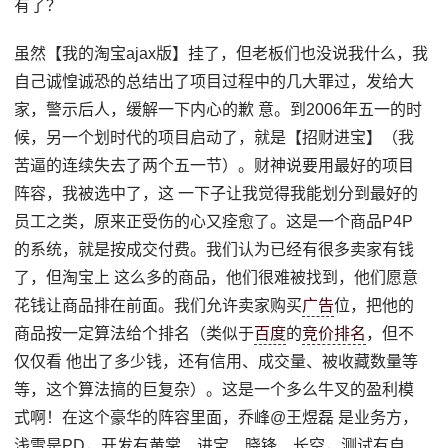
有了？
虽然【我的淘宝ajax版】挂了，但老板们也没说我什么，我
自己诚惶诚恐的总结出了项目过程中的几大罪过，发给大
家，警示后人，缓解一下内心的歉 意。到2006年五一的时
候，另一个划时代的项目启动了，就是【招财进宝】（我
苦逼的连续失去了两个五一节）。财神说要用最好的项目
阵容，我被选中了，这 一下子让我觉得我能划分到最好的
员工之类，原来正受伤的心又痊愈了。这是一个商品P4P
的系统，就是按成交付费。我们认为已经有很多卖家有钱
了，但淘宝上 这么多的商品，他们很难被找到，他们愿意
花钱让商品排在前面。我们允许卖家购买
广告
位，把他的
商品按一定算法给个排名（类似于
百度
的
竞价排名
，但不
仅仅看 他出了多少钱，还有信用、成交量、被收藏数量等
等，这个算法搞的巨复杂）。这是一个多么牛叉的盈利模
式啊！在这个豪华的阵容里面，乔峰@王煜磊 是业务方，
浅雪是PD，开发有黄裳、进宝、晓锋、长空，测试有自