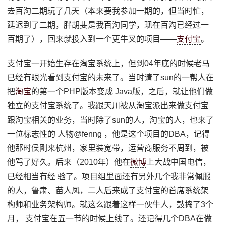
去百淘二期玩了几天（本来要我参加一期的，但当时忙，
延迟到了二期，胖胡斐是我百淘同学，现在百淘已经过一
百期了），回来就投入到一个更牛叉的项目——
支付宝
。
支付宝一开始生存在淘宝系统上，但到04年底的时候老马
已经有眼光看到支付宝的未来了。当时请了sun的一帮人在
把
淘宝
的第一个PHP版本变成 Java版，之后，就让他们做
独立的支付宝系统了。我跟天川被从淘宝派出来做支付宝
跟淘宝相关的业务，当时除了sun的人，淘宝的人，也来了
一位标志性的 人物@fenng ，他是这个项目的DBA，记得
他那时侯刚来杭州，家里装宽带，运营商服务不周到，被
他骂了好久。后来（2010年）他在
微博
上大战中国电信，
已经相当有经 验了。项目组里面还有另外几个我非常佩服
的人，鲁肃、苗人凤，二人后来成了支付宝的首席系统架
构师和业务架构师。就这么跟着这样一伙牛人，鼓捣了3个
月， 支付宝在五一节的时候上线了。还记得几个DBA在做