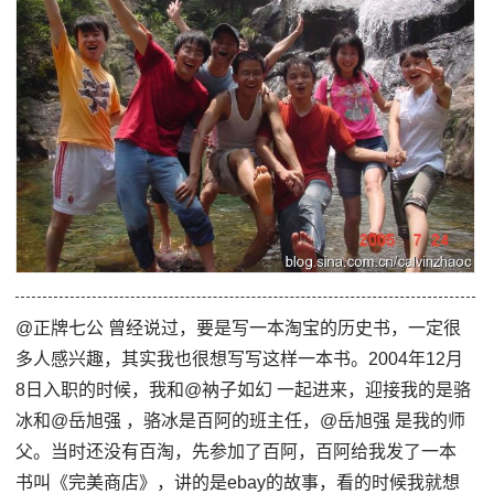
@正牌七公 曾经说过，要是写一本淘宝的历史书，一定很
多人感兴趣，其实我也很想写写这样一本书。2004年12月
8日入职的时候，我和@衲子如幻 一起进来，迎接我的是骆
冰和@岳旭强 ，骆冰是百阿的班主任，@岳旭强 是我的师
父。当时还没有百淘，先参加了百阿，百阿给我发了一本
书叫《完美商店》，讲的是ebay的故事，看的时候我就想