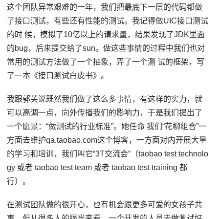
这个团队异常艰难的一年，我们把最底下一层的代码都做
了接口测试，有些还有性能的测试。我记得做UIC接口测试
的时 候，模拟了10亿以上的请求量，结果发现了JDK里面
的bug，后来提交给了sun。做这些事情的过程中我们也对
常用的测试方法做了一个抽象，弄了一个测 试的框架，写
了一本《接口测试白皮书》。
我跟郭芙说既然我们做了这么多事情，有这样的实力，就
可以高调一点，向外传播我们的影响力，于是我们提出了
一个愿景：“做测试的行业标准”。她任命 我们“花柳组合”一
方面去维护qa.taobao.com这个博客，一方面对内开展大量
的学习和培训，我们叫它“3T交流会”（taobao test technolo
gy 或者 taobao test team 或者 taobao test training 都
行）。
在测试团队做的很开心，也有机会跟更多可爱的女孩子共
事。但从很多人的眼光来看，一个开发的人员去做测试好