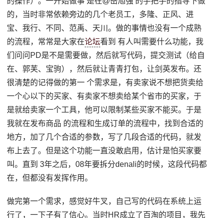
的操作）。一开始做事 是在@岳旭强 的手把手的指导下做
的，当时非常依赖旁边的几个老员工，多隆、正风、进
宝、我行、不同、范禹、天川。做的事情也没有一个成熟
的流程，常常是大家在
论坛
看到 有人叫需要什么功能，我
们问问PD是不是需要做，然后就写代码，提交测试（给自
在、郭芙、宝驹），然后就让青青打包，让剑英发布。还
很清楚的记得做的第一 个需求是，有卖家说不想把货卖给
一个心以下的买家、有卖家不想卖给某个省市的买家，于
是就给卖家一个工具，他可以限制某些买家不能买。于是
我就在发布商品 的流程和生成订单的流程中，找到合适的
地方，加了几个合适的参数，写了几段合适的代码，就发
布上去了。但是这个功能一直没敢启用，估计是怕买家要
叫。直到 3年之后，08年要拆分denali的时候，这段代码都
在，但都没有发挥作用。
做完第一个需求，感觉好牛叉，自己写的代码在系统上运
行了，一下子有了信心。当时HR成立了百淘的项目，我先