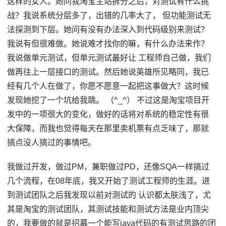
这样的女人。她问我淘宝主站拆分之后，对测试有什么挑
战？我说系统分层多了，出错的几率大了， 但功能测试无
法探测到下层。她问有没有办法深入到代码级别来测试？
我说有但很难做。她说难才找你的嘛，有什么办法来作？
我说做单元测试，但单元测试最好让 工程师自己做，我们
做再往上一层接口的测试。然后她说英雄所见略同，我已
经有几个人在做了，你愿不愿意一起把这事做大？这时候
发现她挖了一个坑给我跳。 （^_^） 不过这是淘宝项目开
发中的一项很大的变化，做好的话将对系统的稳定性有很
大保障，而我也觉得每天在那里卖机票有点乏味了，那就
搞点没人搞过的事情吧。
我做过开发，做过PM，兼职做过PD，还像SQA一样搞过
几个流程，在08年底，我又开始了测试工程师的生涯。进
到测试团队之后我发现以前对测试的 认识都太肤浅了，尤
其是淘宝的测试团队，其测试技能和测试方法是业内顶尖
的，我要做的就是招募一个能写java代码的有测试思路的团