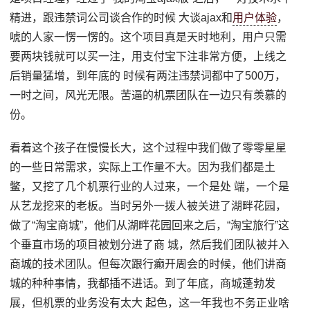
精进，跟违禁词公司谈合作的时候 大谈ajax和
用户体验
，
唬的人家一愣一愣的。这个项目真是天时地利，用户只需
要两块钱就可以买一注，用支付宝下注非常方便，上线之
后销量猛增，到年底的 时候有两注违禁词都中了500万，
一时之间，风光无限。苦逼的机票团队在一边只有羡慕的
份。
看着这个孩子在慢慢长大，这个过程中我们做了零零星星
的一些日常需求，实际上工作量不大。因为我们都是土
鳖，又挖了几个机票行业的人过来，一个是处 端，一个是
从艺龙挖来的老板。当时另外一拨人被关进了湖畔花园，
做了“淘宝商城”，他们从湖畔花园回来之后，“淘宝旅行”这
个垂直市场的项目被划分进了商 城，然后我们团队被并入
商城的技术团队。但每次跟行癫开周会的时候，他们讲商
城的种种事情，我都插不进话。到了年底，商城蓬勃发
展，但机票的业务没有太大 起色，这一年我也不务正业啥