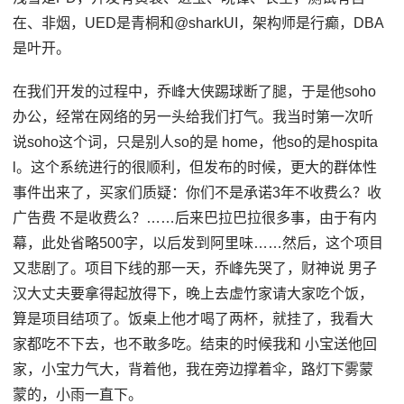
在、非烟，UED是青桐和@sharkUI，架构师是行癫，DBA
是叶开。
在我们开发的过程中，乔峰大侠踢球断了腿，于是他soho
办公，经常在网络的另一头给我们打气。我当时第一次听
说soho这个词，只是别人so的是 home，他so的是hospita
l。这个系统进行的很顺利，但发布的时候，更大的群体性
事件出来了，买家们质疑：你们不是承诺3年不收费么？收
广告费 不是收费么？……后来巴拉巴拉很多事，由于有内
幕，此处省略500字，以后发到阿里味……然后，这个项目
又悲剧了。项目下线的那一天，乔峰先哭了，财神说 男子
汉大丈夫要拿得起放得下，晚上去虚竹家请大家吃个饭，
算是项目结项了。饭桌上他才喝了两杯，就挂了，我看大
家都吃不下去，也不敢多吃。结束的时候我和 小宝送他回
家，小宝力气大，背着他，我在旁边撑着伞，路灯下雾蒙
蒙的，小雨一直下。